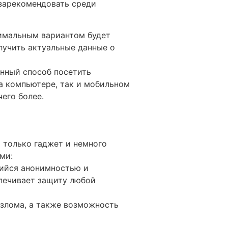
 зарекомендовать среди
имальным вариантом будет
лучить актуальные данные о
енный способ посетить
а компьютере, так и мобильном
чего более.
 только гаджет и немного
ми:
щийся анонимностью и
спечивает защиту любой
взлома, а также возможность