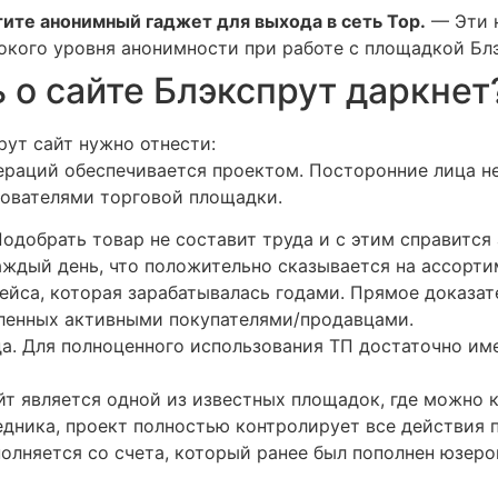
ите анонимный гаджет для выхода в сеть Тор.
— Эти н
кого уровня анонимности при работе с площадкой Блэ
 о сайте Блэкспрут даркнет
ут сайт нужно отнести:
ераций обеспечивается проектом. Посторонние лица не
зователями торговой площадки.
добрать товар не составит труда и с этим справится
ждый день, что положительно сказывается на ассорти
ейса, которая зарабатывалась годами. Прямое доказа
ленных активными покупателями/продавцами.
а. Для полноценного использования ТП достаточно им
йт является одной из известных площадок, где можно 
едника, проект полностью контролирует все действия 
полняется со счета, который ранее был пополнен юзеро