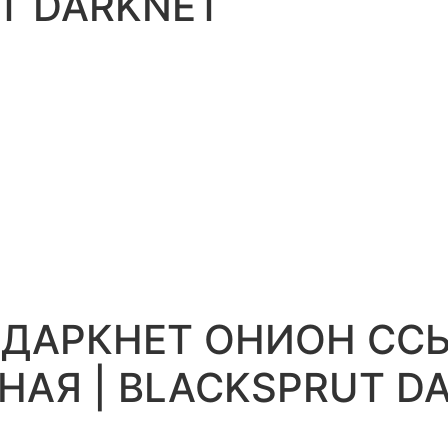
T DARKNET
 ДАРКНЕТ ОНИОН СС
АЯ | BLACKSPRUT D