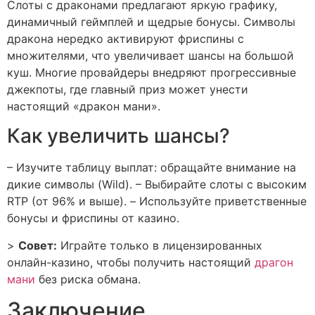
Слоты с драконами предлагают яркую графику,
динамичный геймплей и щедрые бонусы. Символы
дракона нередко активируют фриспины с
множителями, что увеличивает шансы на большой
куш. Многие провайдеры внедряют прогрессивные
джекпоты, где главный приз может унести
настоящий «дракон мани».
Как увеличить шансы?
– Изучите таблицу выплат: обращайте внимание на
дикие символы (Wild). – Выбирайте слоты с высоким
RTP (от 96% и выше). – Используйте приветственные
бонусы и фриспины от казино.
>
Совет:
Играйте только в лицензированных
онлайн-казино, чтобы получить настоящий
драгон
мани
без риска обмана.
Заключение