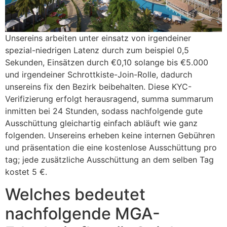
Unsereins arbeiten unter einsatz von irgendeiner
spezial-niedrigen Latenz durch zum beispiel 0,5
Sekunden, Einsätzen durch €0,10 solange bis €5.000
und irgendeiner Schrottkiste-Join-Rolle, dadurch
unsereins fix den Bezirk beibehalten. Diese KYC-
Verifizierung erfolgt herausragend, summa summarum
inmitten bei 24 Stunden, sodass nachfolgende gute
Ausschüttung gleichartig einfach abläuft wie ganz
folgenden. Unsereins erheben keine internen Gebühren
und präsentation die eine kostenlose Ausschüttung pro
tag; jede zusätzliche Ausschüttung an dem selben Tag
kostet 5 €.
Welches bedeutet
nachfolgende MGA-