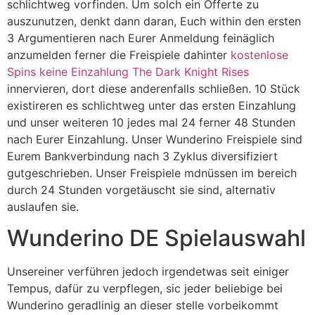
schlichtweg vorfinden. Um solch ein Offerte zu
auszunutzen, denkt dann daran, Euch within den ersten
3 Argumentieren nach Eurer Anmeldung feinäglich
anzumelden ferner die Freispiele dahinter
kostenlose
Spins keine Einzahlung The Dark Knight Rises
innervieren, dort diese anderenfalls schließen. 10 Stück
existireren es schlichtweg unter das ersten Einzahlung
und unser weiteren 10 jedes mal 24 ferner 48 Stunden
nach Eurer Einzahlung. Unser Wunderino Freispiele sind
Eurem Bankverbindung nach 3 Zyklus diversifiziert
gutgeschrieben. Unser Freispiele mdnüssen im bereich
durch 24 Stunden vorgetäuscht sie sind, alternativ
auslaufen sie.
Wunderino DE Spielauswahl
Unsereiner verführen jedoch irgendetwas seit einiger
Tempus, dafür zu verpflegen, sic jeder beliebige bei
Wunderino geradlinig an dieser stelle vorbeikommt