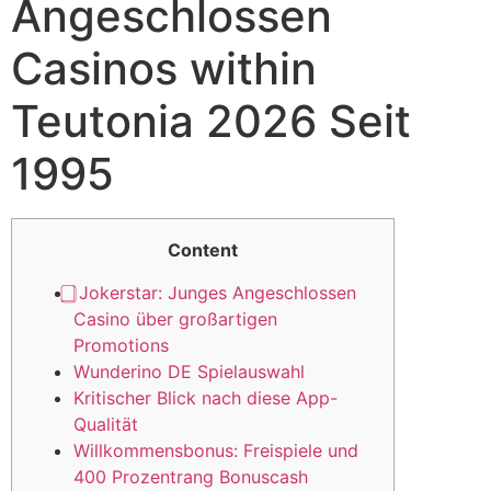
Angeschlossen
Casinos within
Teutonia 2026 Seit
1995
Content
⃣ Jokerstar: Junges Angeschlossen
Casino über großartigen
Promotions
Wunderino DE Spielauswahl
Kritischer Blick nach diese App-
Qualität
Willkommensbonus: Freispiele und
400 Prozentrang Bonuscash