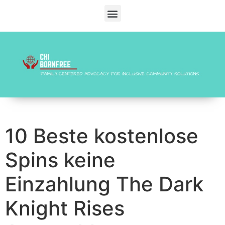
10 Beste kostenlose
Spins keine
Einzahlung The Dark
Knight Rises