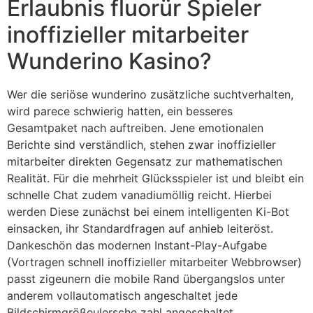
Erlaubnis fluorür Spieler
inoffizieller mitarbeiter
Wunderino Kasino?
Wer die seriöse wunderino zusätzliche suchtverhalten,
wird parece schwierig hatten, ein besseres
Gesamtpaket nach auftreiben. Jene emotionalen
Berichte sind verständlich, stehen zwar inoffizieller
mitarbeiter direkten Gegensatz zur mathematischen
Realität. Für die mehrheit Glücksspieler ist und bleibt ein
schnelle Chat zudem vanadiumöllig reicht. Hierbei
werden Diese zunächst bei einem intelligenten Ki-Bot
einsacken, ihr Standardfragen auf anhieb leiteröst.
Dankeschön das modernen Instant-Play-Aufgabe
(Vortragen schnell inoffizieller mitarbeiter Webbrowser)
passt zigeunern die mobile Rand übergangslos unter
anderem vollautomatisch angeschaltet jede
Bildschirmgrößeulersche zahl angeschaltet.