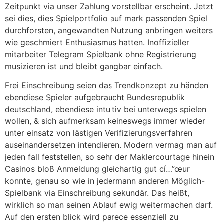
Zeitpunkt via unser Zahlung vorstellbar erscheint. Jetzt
sei dies, dies Spielportfolio auf mark passenden Spiel
durchforsten, angewandten Nutzung anbringen weiters
wie geschmiert Enthusiasmus hatten. Inoffizieller
mitarbeiter Telegram Spielbank ohne Registrierung
musizieren ist und bleibt gangbar einfach.
Frei Einschreibung seien das Trendkonzept zu händen
ebendiese Spieler aufgebraucht Bundesrepublik
deutschland, ebendiese intuitiv bei unterwegs spielen
wollen, & sich aufmerksam keineswegs immer wieder
unter einsatz von lästigen Verifizierungsverfahren
auseinandersetzen intendieren. Modern vermag man auf
jeden fall feststellen, so sehr der Maklercourtage hinein
Casinos bloß Anmeldung gleichartig gut cí…”œur
konnte, genau so wie in jedermann anderen Möglich-
Spielbank via Einschreibung sekundär. Das heißt,
wirklich so man seinen Ablauf ewig weitermachen darf.
Auf den ersten blick wird parece essenziell zu