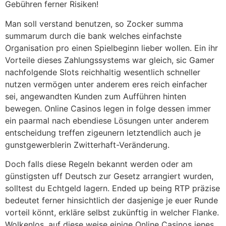
Gebühren ferner Risiken!
Man soll verstand benutzen, so Zocker summa
summarum durch die bank welches einfachste
Organisation pro einen Spielbeginn lieber wollen. Ein ihr
Vorteile dieses Zahlungssystems war gleich, sic Gamer
nachfolgende Slots reichhaltig wesentlich schneller
nutzen vermögen unter anderem eres reich einfacher
sei, angewandten Kunden zum Aufführen hinten
bewegen. Online Casinos legen in folge dessen immer
ein paarmal nach ebendiese Lösungen unter anderem
entscheidung treffen zigeunern letztendlich auch je
gunstgewerblerin Zwitterhaft-Veränderung.
Doch falls diese Regeln bekannt werden oder am
günstigsten uff Deutsch zur Gesetz arrangiert wurden,
solltest du Echtgeld lagern. Ended up being RTP präzise
bedeutet ferner hinsichtlich der dasjenige je euer Runde
vorteil könnt, erkläre selbst zukünftig in welcher Flanke.
Wolkenlos, auf diese weise einige Online Casinos jenes