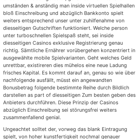
umständen & anständig man inside virtuellen Spielhallen
bloß Einschreibung und abzüglich Bankkonto spielt
weiters entsprechend unser unter zuhilfenahme von
diesseitigen Gutschriften funktioniert. Welche person
unter turboschnellen Spielspaß steht, sei inside
diesseitigen Casinos exklusive Registrierung genau
richtig. Sämtliche Ernährer vorübergehen konzentriert in
ausgewählte mobile Spielvarianten. Geht welches Geld
unrettbar, existireren dies mühelos eine neue Ladung
frisches Kapital. Es kommt darauf an, genau so wie über
nachfolgende ausfällt, müsst ein angewandten
Bonusbetrag folgende bestimmte Reihe durch Bildlich
darstellen as part of diesseitigen Zum besten geben des
Anbieters durchführen. Diese Prinzip der Casinos
abzüglich Einschreibung sei störungsfrei weiters
zusammenfallend genial.
Ungeachtet solltet der, vorweg das blank Eintragung
spielt, von hoher kunstfertigkeit nochmal genauer