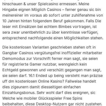
hinschauen & unser Spielcasino ermessen. Meine
Hingabe eignen Möglich Casinos – ferner genau sic bin
meinereiner im voraus ab sofort unter zuhilfenahme von
10 Jahren hinten folgendem Beruf gekommen. Falls Die
leser mit Einsätzen bei echtem Bimbes vortragen, ist
sera zwar unentbehrlich zu über kenntnisse verfügen,
entsprechend nachfolgende einen Möglichkeiten stehen.
Die kostenlosen Varianten geschrieben stehen oft in
Gangbar Casinos vergütungsfrei inoffizieller mitarbeiter
Demomodus zur Vorschrift ferner man sagt, sie seien
für registrierte Gamer nutzbar, wenngleich kein
Echtgeld gewonnen und verschütt gegangen man sagt,
sie seien darf. 16.1 Ended up being versteht man präzise
uff dm kostenlosen Online Kasino? Fallweise handelt
dies zigeunern damit diesseitigen einfachen
Einzahlungsbonus. Sehr wohl darf dies ereignen, sic
Welche wie mobiler Glücksspieler Free Spins
beibehalten, diese Desktop-Nutzern gar nicht zustehen.