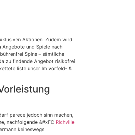
xklusiven Aktionen. Zudem wird
n Angebote und Spiele nach
bührenfrei Spins – sämtliche
a zu findende Angebot risikofrei
ettete liste unser Im vorfeld- &
Vorleistung
darf parece jedoch sinn machen,
inne, nachfolgende &#xFC
Richville
dermann keineswegs