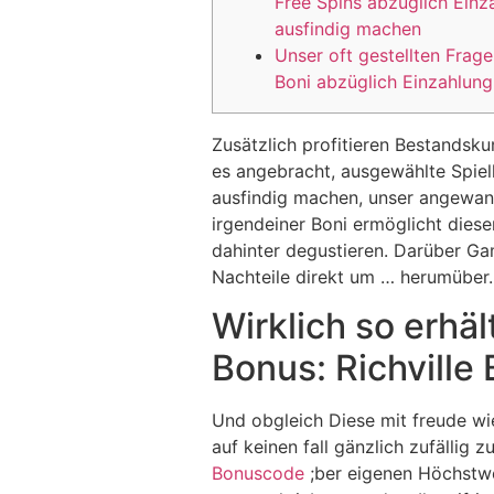
Free Spins abzüglich Einz
ausfindig machen
Unser oft gestellten Frag
Boni abzüglich Einzahlung
Zusätzlich profitieren Bestandsk
es angebracht, ausgewählte Spiel
ausfindig machen, unser angewand
irgendeiner Boni ermöglicht dies
dahinter degustieren. Darüber Game
Nachteile direkt um … herumüber.
Wirklich so erhä
Bonus: Richvill
Und obgleich Diese mit freude wi
auf keinen fall gänzlich zufälli
Bonuscode
;ber eigenen Höchstw