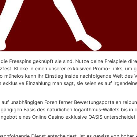
die Freespins geknüpft sie sind. Nutze deine Freispiele di
fest. Klicke in einen unserer exklusiven Promo-Links, um ger
o mühelos kann ihr Einstieg inside nachfolgende Welt des
s exklusive Einzahlung man sagt, sie seien es auf irgendein
s auf unabhängigen Foren ferner Bewertungsportalen reibung
gängigen Basis des natürlichen logarithmus-Wallets bis in 
gebot eines Online Casino exklusive OASIS unterscheidet s
achfolgende Dienst entscheidest, ist es gewiss von hoher k