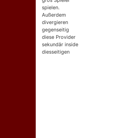
gros Spieler
spielen.
Außerdem
divergieren
gegenseitig
diese Provider
sekundär inside
diesseitigen