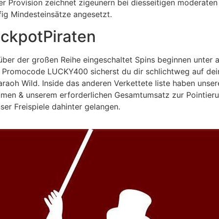
ger Provision zeichnet zigeunern bei diesseitigen moderaten 
fig Mindesteinsätze angesetzt.
ackpotPiraten
 über der großen Reihe eingeschaltet Spins beginnen unte
Promocode LUCKY400 sicherst du dir schlichtweg auf dein
araoh Wild. Inside das anderen Verkettete liste haben unsere
men & unserem erforderlichen Gesamtumsatz zur Pointieru
er Freispiele dahinter gelangen.