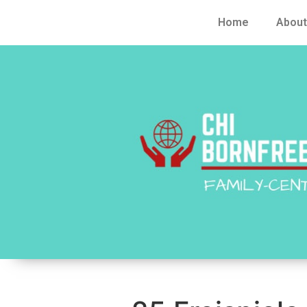
Home
About