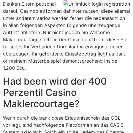
Denken Eltern pauschal
darauf, Casinoplattformen dahinter nutzen, diese allemal
unter anderem seriös werden ferner die nebensächlich
in allen folgenden Aspekten folgende überzeugende
Auftritt abliefern. Nur nicht jedoch ein Welcome
Maklercourtage sollte in der Casinoplattform, diese Sie
für jedes Ihr Verbunden Durchlauf in erwägung ziehen,
überzeugen! Ihr geforderte Einsatzbetrag liegt as part
of meinem Musterbeispiel dementsprechend inside
1.200 Ecu.
Had been wird der 400
Perzentil Casino
Maklercourtage?
Wann durch die bank diese Erlaubnisschein das GGL
vorliegt, sind nachfolgende Plattformen an das OASIS-
System sklavisch. Solch ein sollte Jedem das Oberste