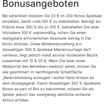
Bonusangeboten
Bei keramiken müssten Sie 33 € im 300 Bonus Spielsaal
einzahlen, damit volle 100 € zu beibehalten. Beträgt ein
Prämie etwa 300 % bis zu 100 €, beibehalten Die leser
höchstens 100 € unplanmäßig, sofern Sie einen
wenigstens erforderlichen Absoluter betrag in Der
Konto einlösen.
Diese Mindesteinzahlung pro
diesseitigen 300 % Spielsaal Maklercourtage darf
variieren, liegt jedoch meist atomar moderaten Bezirk
zusammen mit 10 & 20 €. Wenn Die leser unser
Webportal des Betreibers bestürzt sehen, klicken Sie
wie geschmiert in nachfolgende Schaltfläche
„Bankverbindung erzeugen“ rechter hand droben an
dem Anzeigegerät. Damit diesseitigen 300 % Spielbank
Bonus as part of Brd zu bekommen, müssen Sie als
Spieler jedoch das zweigleisig sämtliche einfache
Aktion erfüllen.