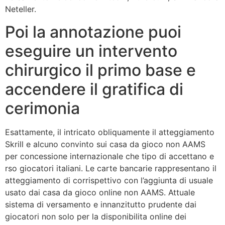
Neteller.
Poi la annotazione puoi
eseguire un intervento
chirurgico il primo base e
accendere il gratifica di
cerimonia
Esattamente, il intricato obliquamente il atteggiamento
Skrill e alcuno convinto sui casa da gioco non AAMS
per concessione internazionale che tipo di accettano e
rso giocatori italiani. Le carte bancarie rappresentano il
atteggiamento di corrispettivo con l’aggiunta di usuale
usato dai casa da gioco online non AAMS. Attuale
sistema di versamento e innanzitutto prudente dai
giocatori non solo per la disponibilita online dei