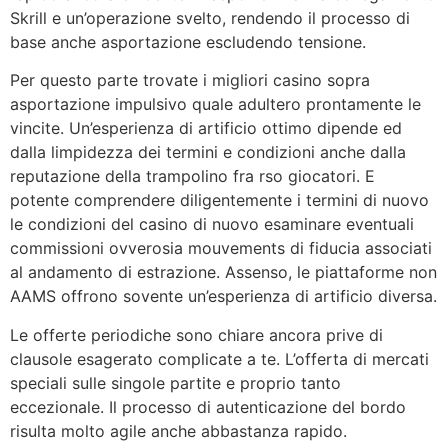
Skrill e un’operazione svelto, rendendo il processo di
base anche asportazione escludendo tensione.
Per questo parte trovate i migliori casino sopra
asportazione impulsivo quale adultero prontamente le
vincite. Un’esperienza di artificio ottimo dipende ed
dalla limpidezza dei termini e condizioni anche dalla
reputazione della trampolino fra rso giocatori. E
potente comprendere diligentemente i termini di nuovo
le condizioni del casino di nuovo esaminare eventuali
commissioni ovverosia mouvements di fiducia associati
al andamento di estrazione. Assenso, le piattaforme non
AAMS offrono sovente un’esperienza di artificio diversa.
Le offerte periodiche sono chiare ancora prive di
clausole esagerato complicate a te. L’offerta di mercati
speciali sulle singole partite e proprio tanto
eccezionale. Il processo di autenticazione del bordo
risulta molto agile anche abbastanza rapido.