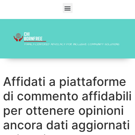
Affidati a piattaforme
di commento affidabili
per ottenere opinioni
ancora dati aggiornati