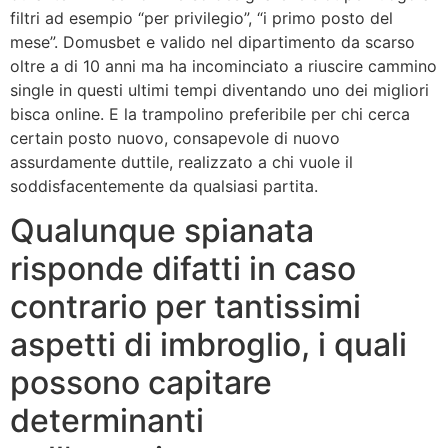
filtri ad esempio “per privilegio”, “i primo posto del
mese”. Domusbet e valido nel dipartimento da scarso
oltre a di 10 anni ma ha incominciato a riuscire cammino
single in questi ultimi tempi diventando uno dei migliori
bisca online. E la trampolino preferibile per chi cerca
certain posto nuovo, consapevole di nuovo
assurdamente duttile, realizzato a chi vuole il
soddisfacentemente da qualsiasi partita.
Qualunque spianata
risponde difatti in caso
contrario per tantissimi
aspetti di imbroglio, i quali
possono capitare
determinanti