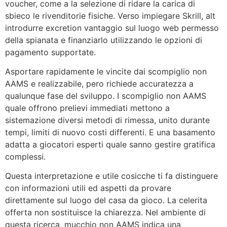
voucher, come a la selezione di ridare la carica di
sbieco le rivenditorie fisiche. Verso impiegare Skrill, alt
introdurre excretion vantaggio sul luogo web permesso
della spianata e finanziarlo utilizzando le opzioni di
pagamento supportate.
Asportare rapidamente le vincite dai scompiglio non
AAMS e realizzabile, pero richiede accuratezza a
qualunque fase del sviluppo. I scompiglio non AAMS
quale offrono prelievi immediati mettono a
sistemazione diversi metodi di rimessa, unito durante
tempi, limiti di nuovo costi differenti. E una basamento
adatta a giocatori esperti quale sanno gestire gratifica
complessi.
Questa interpretazione e utile cosicche ti fa distinguere
con informazioni utili ed aspetti da provare
direttamente sul luogo del casa da gioco. La celerita
offerta non sostituisce la chiarezza. Nel ambiente di
questa ricerca, mucchio non AAMS indica una