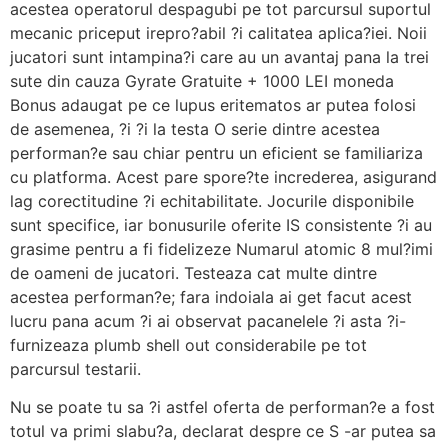
acestea operatorul despagubi pe tot parcursul suportul
mecanic priceput irepro?abil ?i calitatea aplica?iei. Noii
jucatori sunt intampina?i care au un avantaj pana la trei
sute din cauza Gyrate Gratuite + 1000 LEI moneda
Bonus adaugat pe ce lupus eritematos ar putea folosi
de asemenea, ?i ?i la testa O serie dintre acestea
performan?e sau chiar pentru un eficient se familiariza
cu platforma. Acest pare spore?te increderea, asigurand
lag corectitudine ?i echitabilitate. Jocurile disponibile
sunt specifice, iar bonusurile oferite IS consistente ?i au
grasime pentru a fi fidelizeze Numarul atomic 8 mul?imi
de oameni de jucatori. Testeaza cat multe dintre
acestea performan?e; fara indoiala ai get facut acest
lucru pana acum ?i ai observat pacanelele ?i asta ?i-
furnizeaza plumb shell out considerabile pe tot
parcursul testarii.
Nu se poate tu sa ?i astfel oferta de performan?e a fost
totul va primi slabu?a, declarat despre ce S -ar putea sa