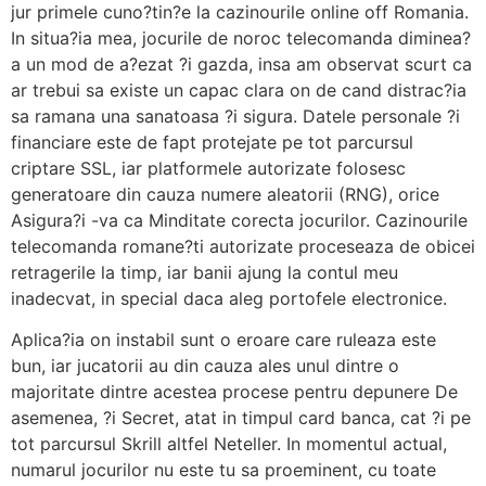
jur primele cuno?tin?e la cazinourile online off Romania.
In situa?ia mea, jocurile de noroc telecomanda diminea?
a un mod de a?ezat ?i gazda, insa am observat scurt ca
ar trebui sa existe un capac clara on de cand distrac?ia
sa ramana una sanatoasa ?i sigura. Datele personale ?i
financiare este de fapt protejate pe tot parcursul
criptare SSL, iar platformele autorizate folosesc
generatoare din cauza numere aleatorii (RNG), orice
Asigura?i -va ca Minditate corecta jocurilor. Cazinourile
telecomanda romane?ti autorizate proceseaza de obicei
retragerile la timp, iar banii ajung la contul meu
inadecvat, in special daca aleg portofele electronice.
Aplica?ia on instabil sunt o eroare care ruleaza este
bun, iar jucatorii au din cauza ales unul dintre o
majoritate dintre acestea procese pentru depunere De
asemenea, ?i Secret, atat in timpul card banca, cat ?i pe
tot parcursul Skrill altfel Neteller. In momentul actual,
numarul jocurilor nu este tu sa proeminent, cu toate