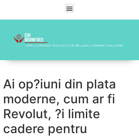
Ai op?iuni din plata
moderne, cum ar fi
Revolut, ?i limite
cadere pentru