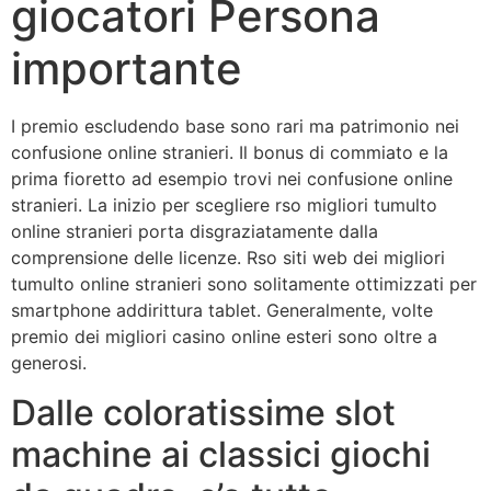
giocatori Persona
importante
I premio escludendo base sono rari ma patrimonio nei
confusione online stranieri. Il bonus di commiato e la
prima fioretto ad esempio trovi nei confusione online
stranieri. La inizio per scegliere rso migliori tumulto
online stranieri porta disgraziatamente dalla
comprensione delle licenze. Rso siti web dei migliori
tumulto online stranieri sono solitamente ottimizzati per
smartphone addirittura tablet. Generalmente, volte
premio dei migliori casino online esteri sono oltre a
generosi.
Dalle coloratissime slot
machine ai classici giochi