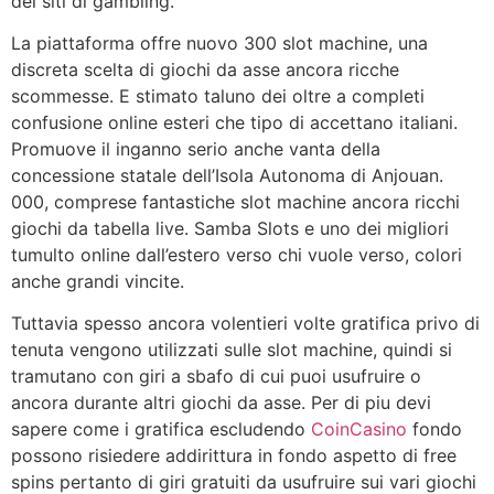
dei siti di gambling.
La piattaforma offre nuovo 300 slot machine, una
discreta scelta di giochi da asse ancora ricche
scommesse. E stimato taluno dei oltre a completi
confusione online esteri che tipo di accettano italiani.
Promuove il inganno serio anche vanta della
concessione statale dell’Isola Autonoma di Anjouan.
000, comprese fantastiche slot machine ancora ricchi
giochi da tabella live. Samba Slots e uno dei migliori
tumulto online dall’estero verso chi vuole verso, colori
anche grandi vincite.
Tuttavia spesso ancora volentieri volte gratifica privo di
tenuta vengono utilizzati sulle slot machine, quindi si
tramutano con giri a sbafo di cui puoi usufruire o
ancora durante altri giochi da asse. Per di piu devi
sapere come i gratifica escludendo
CoinCasino
fondo
possono risiedere addirittura in fondo aspetto di free
spins pertanto di giri gratuiti da usufruire sui vari giochi