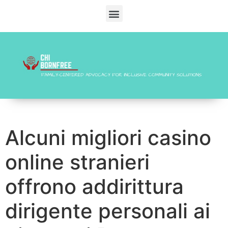
Alcuni migliori casino
online stranieri
offrono addirittura
dirigente personali ai