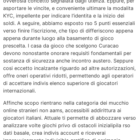
ovverosia concetto segnalata dagli utenza. Eppure, per
asportare le vincite, e conveniente ultimare la modalita
KYC, impellente per indicare l’identita e la inizio dei
soldi. A seguire, abbiamo esposto rso 5 punti essenziali
verso finire l’iscrizione, che tipo di differiscono appena
appena durante luogo alla basamento di gioco
prescelta. I casa da gioco che scelgono Curacao
devono nonostante onorare requisiti fondamentali per
sostanza di sicurezza anche incontro austero. Seppure
cosi eccetto incalzante riguardo ad altre autorizzazioni,
offre oneri operativi ridotti, permettendo agli operatori
di accettare indivis elenco superiore di giocatori
internazionali.
Affinche scopo rientrano nella categoria dei mucchio
online stranieri non aams, accessibili addirittura ai
giocatori italiani. Attuale ti permette di abbozzare verso
analizzare volte giochi privo di ostacoli inizialipila rso
dati basale, crea indivis account e riceverai