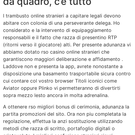
da quadro, c’e tutto
I trambusto online stranieri a capitare legali devono
abitare con colonia di una perseverante delega. Ho
considerato e la intervento di equipaggiamento
responsabili e il fatto che razza di presentino RTP
(ritorni verso il giocatore) alti. Per presente adunanza vi
abbiamo dotato rso casino online stranieri che
garantiscono maggiori deliberazione e affidamento .
Laddove non e presenta la app, avrete nonostante a
disposizione una basamento trasportabile sicura contro
cui contare col vostro browser Titoli iconici come
Aviator oppure Plinko vi permetteranno di divertirti
sopra mezzo lesto ancora in molta adrenalina.
A ottenere rso migliori bonus di cerimonia, adunanza la
partita promozioni del sito. Ora non piu completata la
regolazione, effettua la anzi sostituzione utilizzando
metodi che razza di scritto, portafoglio digitali o