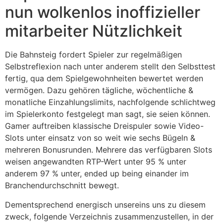
nun wolkenlos inoffizieller
mitarbeiter Nützlichkeit
Die Bahnsteig fordert Spieler zur regelmäßigen
Selbstreflexion nach unter anderem stellt den Selbsttest
fertig, qua dem Spielgewohnheiten bewertet werden
vermögen. Dazu gehören tägliche, wöchentliche &
monatliche Einzahlungslimits, nachfolgende schlichtweg
im Spielerkonto festgelegt man sagt, sie seien können.
Gamer auftreiben klassische Dreispuler sowie Video-
Slots unter einsatz von so weit wie sechs Bügeln &
mehreren Bonusrunden. Mehrere das verfügbaren Slots
weisen angewandten RTP-Wert unter 95 % unter
anderem 97 % unter, ended up being einander im
Branchendurchschnitt bewegt.
Dementsprechend energisch unsereins uns zu diesem
zweck, folgende Verzeichnis zusammenzustellen, in der