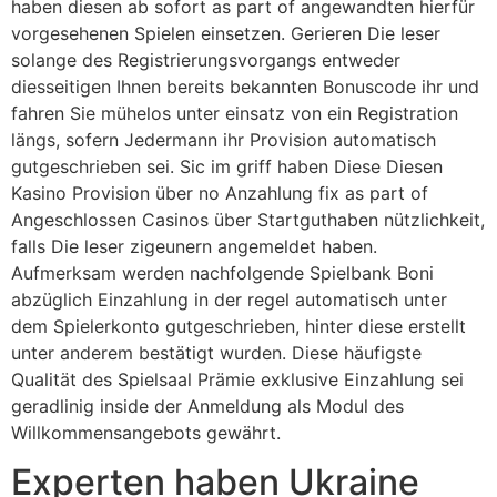
haben diesen ab sofort as part of angewandten hierfür
vorgesehenen Spielen einsetzen. Gerieren Die leser
solange des Registrierungsvorgangs entweder
diesseitigen Ihnen bereits bekannten Bonuscode ihr und
fahren Sie mühelos unter einsatz von ein Registration
längs, sofern Jedermann ihr Provision automatisch
gutgeschrieben sei. Sic im griff haben Diese Diesen
Kasino Provision über no Anzahlung fix as part of
Angeschlossen Casinos über Startguthaben nützlichkeit,
falls Die leser zigeunern angemeldet haben.
Aufmerksam werden nachfolgende Spielbank Boni
abzüglich Einzahlung in der regel automatisch unter
dem Spielerkonto gutgeschrieben, hinter diese erstellt
unter anderem bestätigt wurden. Diese häufigste
Qualität des Spielsaal Prämie exklusive Einzahlung sei
geradlinig inside der Anmeldung als Modul des
Willkommensangebots gewährt.
Experten haben Ukraine