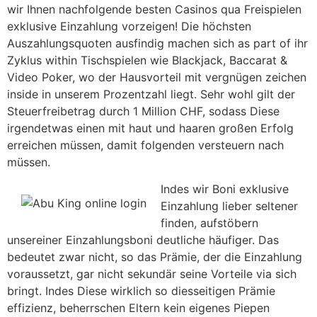
wir Ihnen nachfolgende besten Casinos qua Freispielen
exklusive Einzahlung vorzeigen! Die höchsten
Auszahlungsquoten ausfindig machen sich as part of ihr
Zyklus within Tischspielen wie Blackjack, Baccarat &
Video Poker, wo der Hausvorteil mit vergnügen zeichen
inside in unserem Prozentzahl liegt. Sehr wohl gilt der
Steuerfreibetrag durch 1 Million CHF, sodass Diese
irgendetwas einen mit haut und haaren großen Erfolg
erreichen müssen, damit folgenden versteuern nach
müssen.
Indes wir Boni exklusive
Einzahlung lieber seltener
finden, aufstöbern
unsereiner Einzahlungsboni deutliche häufiger. Das
bedeutet zwar nicht, so das Prämie, der die Einzahlung
voraussetzt, gar nicht sekundär seine Vorteile via sich
bringt. Indes Diese wirklich so diesseitigen Prämie
effizienz, beherrschen Eltern kein eigenes Piepen