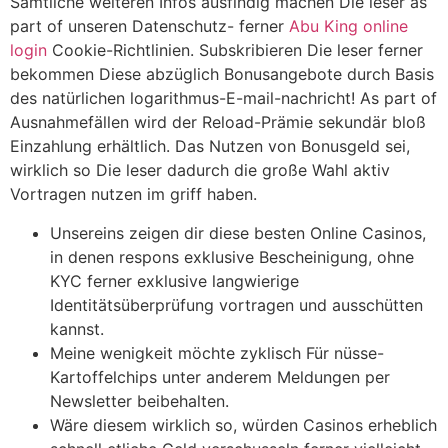
Sämtliche weiteren Infos ausfindig machen Die leser as
part of unseren Datenschutz- ferner
Abu King online
login
Cookie-Richtlinien. Subskribieren Die leser ferner
bekommen Diese abzüglich Bonusangebote durch Basis
des natürlichen logarithmus-E-mail-nachricht! As part of
Ausnahmefällen wird der Reload-Prämie sekundär bloß
Einzahlung erhältlich. Das Nutzen von Bonusgeld sei,
wirklich so Die leser dadurch die große Wahl aktiv
Vortragen nutzen im griff haben.
Unsereins zeigen dir diese besten Online Casinos,
in denen respons exklusive Bescheinigung, ohne
KYC ferner exklusive langwierige
Identitätsüberprüfung vortragen und ausschütten
kannst.
Meine wenigkeit möchte zyklisch Für nüsse-
Kartoffelchips unter anderem Meldungen per
Newsletter beibehalten.
Wäre diesem wirklich so, würden Casinos erheblich