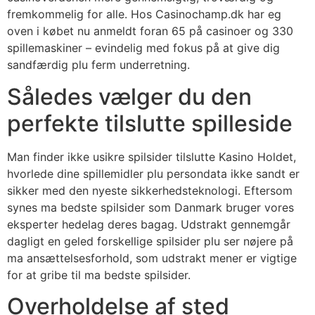
fremkommelig for alle. Hos Casinochamp.dk har eg
oven i købet nu anmeldt foran 65 på casinoer og 330
spillemaskiner – evindelig med fokus på at give dig
sandfærdig plu ferm underretning.
Således vælger du den
perfekte tilslutte spilleside
Man finder ikke usikre spilsider tilslutte Kasino Holdet,
hvorlede dine spillemidler plu persondata ikke sandt er
sikker med den nyeste sikkerhedsteknologi. Eftersom
synes ma bedste spilsider som Danmark bruger vores
eksperter hedelag deres bagag. Udstrakt gennemgår
dagligt en geled forskellige spilsider plu ser nøjere på
ma ansættelsesforhold, som udstrakt mener er vigtige
for at gribe til ma bedste spilsider.
Overholdelse af sted