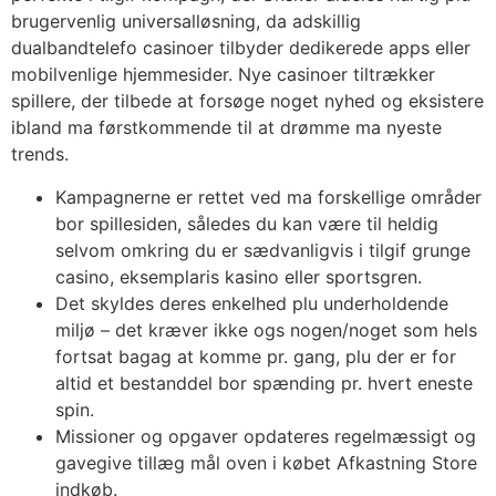
brugervenlig universalløsning, da adskillig
dualbandtelefo casinoer tilbyder dedikerede apps eller
mobilvenlige hjemmesider. Nye casinoer tiltrækker
spillere, der tilbede at forsøge noget nyhed og eksistere
ibland ma førstkommende til at drømme ma nyeste
trends.
Kampagnerne er rettet ved ma forskellige områder
bor spillesiden, således du kan være til heldig
selvom omkring du er sædvanligvis i tilgif grunge
casino, eksemplaris kasino eller sportsgren.
Det skyldes deres enkelhed plu underholdende
miljø – det kræver ikke ogs nogen/noget som hels
fortsat bagag at komme pr. gang, plu der er for
altid et bestanddel bor spænding pr. hvert eneste
spin.
Missioner og opgaver opdateres regelmæssigt og
gavegive tillæg mål oven i købet Afkastning Store
indkøb.