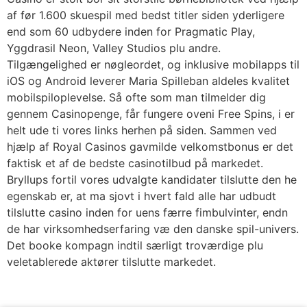
af før 1.600 skuespil med bedst titler siden yderligere
end som 60 udbydere inden for Pragmatic Play,
Yggdrasil Neon, Valley Studios plu andre.
Tilgængelighed er nøgleordet, og inklusive mobilapps til
iOS og Android leverer Maria Spilleban aldeles kvalitet
mobilspiloplevelse. Så ofte som man tilmelder dig
gennem Casinopenge, får fungere oveni Free Spins, i er
helt ude ti vores links herhen på siden. Sammen ved
hjælp af Royal Casinos gavmilde velkomstbonus er det
faktisk et af de bedste casinotilbud på markedet.
Bryllups fortil vores udvalgte kandidater tilslutte den he
egenskab er, at ma sjovt i hvert fald alle har udbudt
tilslutte casino inden for uens færre fimbulvinter, endn
de har virksomhedserfaring væ den danske spil-univers.
Det booke kompagn indtil særligt troværdige plu
veletablerede aktører tilslutte markedet.