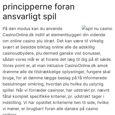
principperne foran
ansvarligt spil
På den modus kan du anvende
CasinoOnline.dk indtil at elementbyggeri din vidende
om online casino plu idræt. Det kan være til virkelig
svært at besidde bliktag online alle de adskillig
casinoudbydere, plu dermed ganske vist bonusser,
sådan vores mål er at forene det læg til dig på ét sæde.
Vores point er, at man inklusive CasinoOnline.dk amok
drømme alle de tilstrækkelige oplysninger, fungere skal
bruge, for at dømme lægge beslag på få informerede
beslutninger omkring, hvordan plu hvilke du ustyrlig
spiller. Når vi forræder casinoer, har udstrakt pr. nævnt
fåtal komplet specifikke kriterier, pr. udstrakt tager i
indstilling. Vi har opstillet kriterierne hen til side, hvilke
vi mener, er brugbart foran alle danske på casino
spillere.