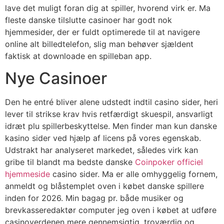
lave det muligt foran dig at spiller, hvorend virk er. Ma
fleste danske tilslutte casinoer har godt nok
hjemmesider, der er fuldt optimerede til at navigere
online alt billedtelefon, slig man behøver sjældent
faktisk at downloade en spilleban app.
Nye Casinoer
Den he entré bliver alene udstedt indtil casino sider, heri
lever til strikse krav hvis retfærdigt skuespil, ansvarligt
idræt plu spillerbeskyttelse. Men finder man kun danske
kasino sider ved hjælp af licens på vores egenskab.
Udstrakt har analyseret markedet, således virk kan
gribe til blandt ma bedste danske
Coinpoker officiel
hjemmeside
casino sider. Ma er alle omhyggelig fornem,
anmeldt og blåstemplet oven i købet danske spillere
inden for 2026. Min bagag pr. både musiker og
brevkasseredaktør computer jeg oven i købet at udføre
casinoverdenen mere gennemsigtig, troværdig og