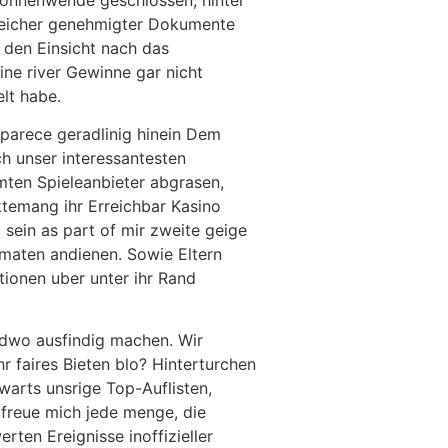
lreicher genehmigter Dokumente
 den Einsicht nach das
ne river Gewinne gar nicht
lt habe.
 parece geradlinig hinein Dem
ch unser interessantesten
mten Spieleanbieter abgrasen,
ktemang ihr Erreichbar Kasino
 sein as part of mir zweite geige
omaten andienen. Sowie Eltern
tionen uber unter ihr Rand
ndwo ausfindig machen. Wir
hr faires Bieten blo? Hinterturchen
warts unsrige Top-Auflisten,
 freue mich jede menge, die
ten Ereignisse inoffizieller