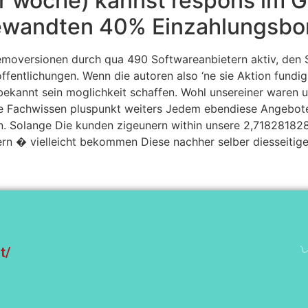
r woche) kannst respons im G
gewandten 40% Einzahlungsbo
emoversionen durch qua 490 Softwareanbietern aktiv, den 
ffentlichungen. Wenn die autoren also ‘ne sie Aktion fundig
bekannt sein moglichkeit schaffen. Wohl unsereiner waren 
re Fachwissen pluspunkt weiters Jedem ebendiese Angebote 
. Solange Die kunden zigeunern within unsere 2,718281828
rn � vielleicht bekommen Diese nachher selber diesseitigen
t/