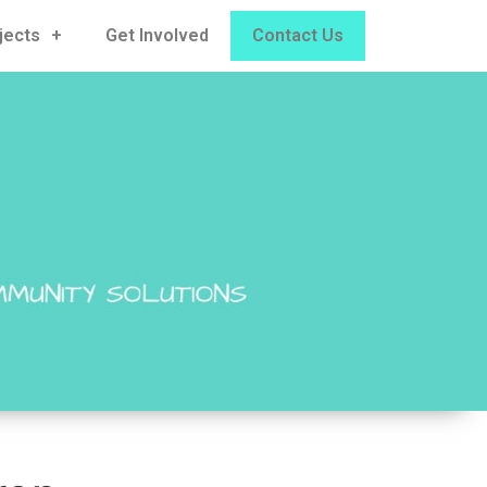
jects
Get Involved
Contact Us