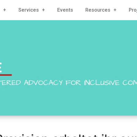
Services
Events
Resources
Pro