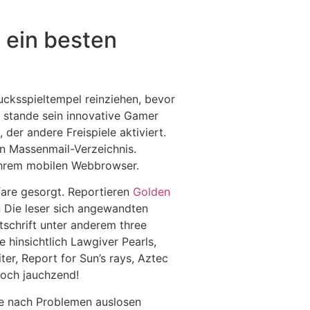
 ein besten
cksspieltempel reinziehen, bevor
 stande sein innovative Gamer
der andere Freispiele aktiviert.
n Massenmail-Verzeichnis.
 Ihrem mobilen Webbrowser.
fare gesorgt. Reportieren
Golden
n Die leser sich angewandten
tschrift unter anderem three
 hinsichtlich Lawgiver Pearls,
ter, Report for Sun’s rays, Aztec
och jauchzend!
ge nach Problemen auslosen