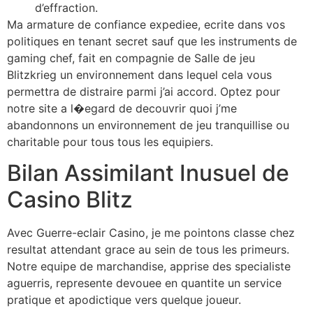
d’effraction.
Ma armature de confiance expediee, ecrite dans vos
politiques en tenant secret sauf que les instruments de
gaming chef, fait en compagnie de Salle de jeu
Blitzkrieg un environnement dans lequel cela vous
permettra de distraire parmi j’ai accord. Optez pour
notre site a l�egard de decouvrir quoi j’me
abandonnons un environnement de jeu tranquillise ou
charitable pour tous tous les equipiers.
Bilan Assimilant Inusuel de
Casino Blitz
Avec Guerre-eclair Casino, je me pointons classe chez
resultat attendant grace au sein de tous les primeurs.
Notre equipe de marchandise, apprise des specialiste
aguerris, represente devouee en quantite un service
pratique et apodictique vers quelque joueur.