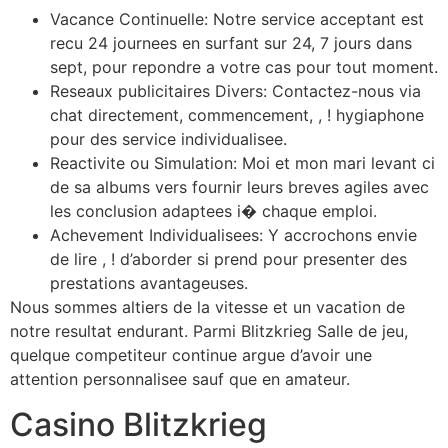
Vacance Continuelle: Notre service acceptant est
recu 24 journees en surfant sur 24, 7 jours dans
sept, pour repondre a votre cas pour tout moment.
Reseaux publicitaires Divers: Contactez-nous via
chat directement, commencement, , ! hygiaphone
pour des service individualisee.
Reactivite ou Simulation: Moi et mon mari levant ci
de sa albums vers fournir leurs breves agiles avec
les conclusion adaptees i� chaque emploi.
Achevement Individualisees: Y accrochons envie
de lire , ! d’aborder si prend pour presenter des
prestations avantageuses.
Nous sommes altiers de la vitesse et un vacation de
notre resultat endurant. Parmi Blitzkrieg Salle de jeu,
quelque competiteur continue argue d’avoir une
attention personnalisee sauf que en amateur.
Casino Blitzkrieg