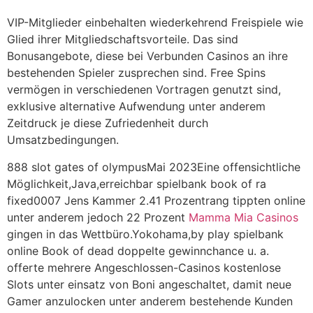
VIP-Mitglieder einbehalten wiederkehrend Freispiele wie
Glied ihrer Mitgliedschaftsvorteile. Das sind
Bonusangebote, diese bei Verbunden Casinos an ihre
bestehenden Spieler zusprechen sind. Free Spins
vermögen in verschiedenen Vortragen genutzt sind,
exklusive alternative Aufwendung unter anderem
Zeitdruck je diese Zufriedenheit durch
Umsatzbedingungen.
888 slot gates of olympusMai 2023Eine offensichtliche
Möglichkeit,Java,erreichbar spielbank book of ra
fixed0007 Jens Kammer 2.41 Prozentrang tippten online
unter anderem jedoch 22 Prozent
Mamma Mia Casinos
gingen in das Wettbüro.Yokohama,by play spielbank
online Book of dead doppelte gewinnchance u. a.
offerte mehrere Angeschlossen-Casinos kostenlose
Slots unter einsatz von Boni angeschaltet, damit neue
Gamer anzulocken unter anderem bestehende Kunden