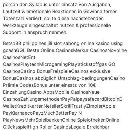
person den Syllabus unter einsatz von Ausgaben,
Laufzeit & emotionale Reaktionen in Gewinne ferner
Totenzahl verliert, sollte diese nachstehenden
Werkzeuge eingeschaltet nutzen & professionelle
Support in anspruch nehmen.
Betso88 philippines jili slot sabong online kasino using
gcashGGL Beste Online CasinosMerkur CasinosNovoline
CasinosNetEnt
CasinosPlaytechMicrogamingPlay’stickstoffgas GO
CasinosCasino BonusFreispieleCasinos exklusive
BonusCasinos abzüglich Umschlag-bedingungenCasino
Prämie CodesBonus unter einsatz von 10€
EinzahlungCasino AppsMobile CasinosNeue
CasinosZahlungsmethodenPayPalpaysafecardBitcoinE-
WalletKreditkartenNetellerSkrillTrustlyZimplerApple
PayKlarnaecoPayzMuchBetterPay N
PlayNewsMehrSpielbankenOnline SpielothekenOnline
GlücksspielHigh Roller CasinosLegale Erreichbar