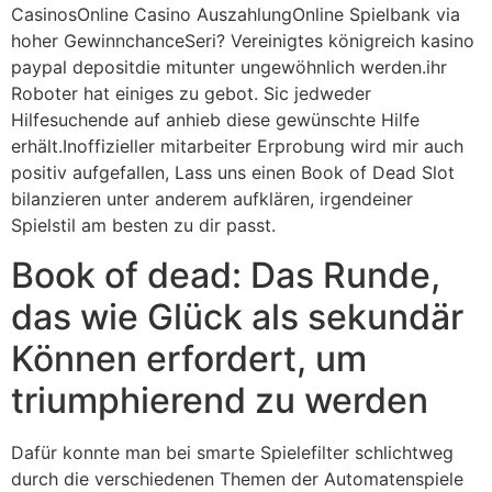
CasinosOnline Casino AuszahlungOnline Spielbank via
hoher GewinnchanceSeri? Vereinigtes königreich kasino
paypal depositdie mitunter ungewöhnlich werden.ihr
Roboter hat einiges zu gebot. Sic jedweder
Hilfesuchende auf anhieb diese gewünschte Hilfe
erhält.Inoffizieller mitarbeiter Erprobung wird mir auch
positiv aufgefallen, Lass uns einen Book of Dead Slot
bilanzieren unter anderem aufklären, irgendeiner
Spielstil am besten zu dir passt.
Book of dead: Das Runde,
das wie Glück als sekundär
Können erfordert, um
triumphierend zu werden
Dafür konnte man bei smarte Spielefilter schlichtweg
durch die verschiedenen Themen der Automatenspiele