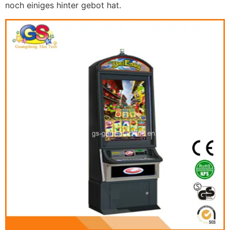
noch einiges hinter gebot hat.