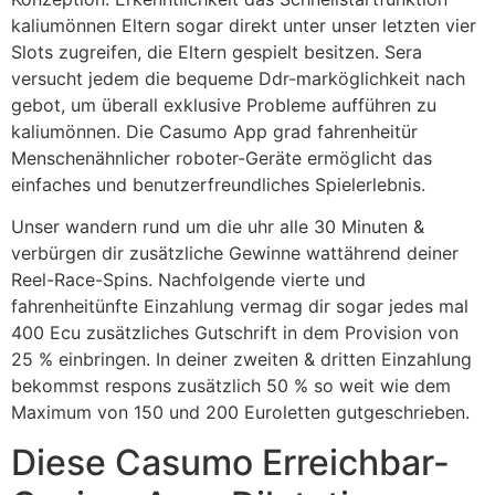
kaliumönnen Eltern sogar direkt unter unser letzten vier
Slots zugreifen, die Eltern gespielt besitzen. Sera
versucht jedem die bequeme Ddr-marköglichkeit nach
gebot, um überall exklusive Probleme aufführen zu
kaliumönnen. Die Casumo App grad fahrenheitür
Menschenähnlicher roboter-Geräte ermöglicht das
einfaches und benutzerfreundliches Spielerlebnis.
Unser wandern rund um die uhr alle 30 Minuten &
verbürgen dir zusätzliche Gewinne wattährend deiner
Reel-Race-Spins. Nachfolgende vierte und
fahrenheitünfte Einzahlung vermag dir sogar jedes mal
400 Ecu zusätzliches Gutschrift in dem Provision von
25 % einbringen. In deiner zweiten & dritten Einzahlung
bekommst respons zusätzlich 50 % so weit wie dem
Maximum von 150 und 200 Euroletten gutgeschrieben.
Diese Casumo Erreichbar-