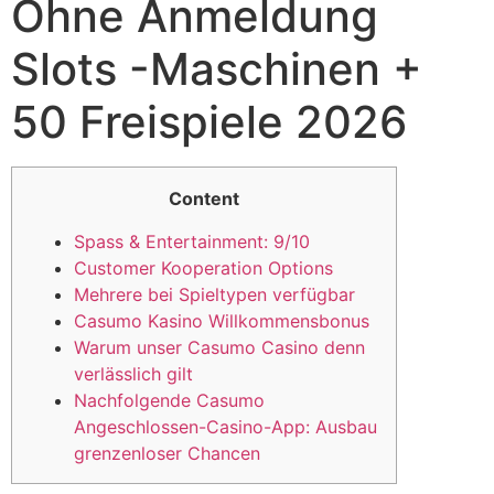
Ohne Anmeldung
Slots -Maschinen +
50 Freispiele 2026
Content
Spass & Entertainment: 9/10
Customer Kooperation Options
Mehrere bei Spieltypen verfügbar
Casumo Kasino Willkommensbonus
Warum unser Casumo Casino denn
verlässlich gilt
Nachfolgende Casumo
Angeschlossen-Casino-App: Ausbau
grenzenloser Chancen