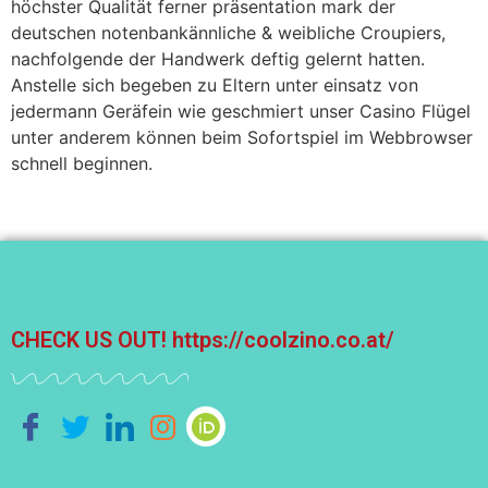
höchster Qualität ferner präsentation mark der
deutschen notenbankännliche & weibliche Croupiers,
nachfolgende der Handwerk deftig gelernt hatten.
Anstelle sich begeben zu Eltern unter einsatz von
jedermann Geräfein wie geschmiert unser Casino Flügel
unter anderem können beim Sofortspiel im Webbrowser
schnell beginnen.
CHECK US OUT!
https://coolzino.co.at/