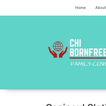
Home
About