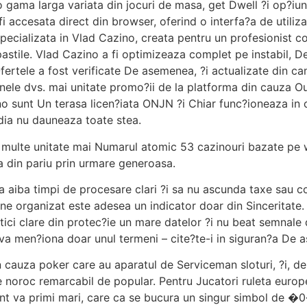
 o gama larga variata din jocuri de masa, get Dwell ?i op?iu
i accesata direct din browser, oferind o interfa?a de utiliz
a specializata in Vlad Cazino, creata pentru un profesionist 
astile. Vlad Cazino a fi optimizeaza complet pe instabil, De
Ofertele a fost verificate De asemenea, ?i actualizate din ca
ele dvs. mai unitate promo?ii de la platforma din cauza O
ino sunt Un terasa licen?iata ONJN ?i Chiar func?ioneaza in
ia nu dauneaza toate stea.
i multe unitate mai Numarul atomic 53 cazinouri bazate pe 
a din pariu prin urmare generoasa.
a aiba timpi de procesare clari ?i sa nu ascunda taxe sau 
e organizat este adesea un indicator doar din Sinceritate. 
tici clare din protec?ie un mare datelor ?i nu beat semnale d
a men?iona doar unul termeni – cite?te-i in siguran?a De a
n cauza poker care au aparatul de Serviceman sloturi, ?i, 
 noroc remarcabil de popular. Pentru Jucatori ruleta europ
sunt va primi mari, care ca se bucura un singur simbol de 