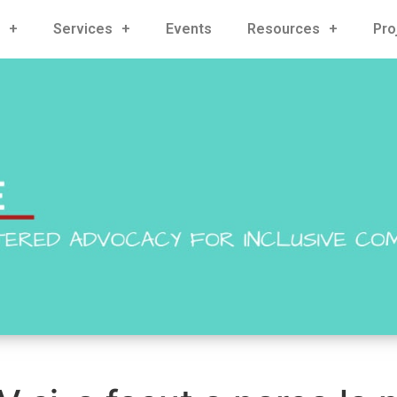
Services
Events
Resources
Pro