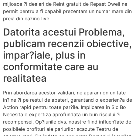
mijloace ?i dealeri de Reint gratuit de Repast Dwell ne
permit pentru a fi capabil prezentam un numar mare din
preia din cazino live.
Datorita acestui Problema,
publicam recenzii obiective,
impar?iale, plus in
conformitate care au
realitatea
Prin abordarea acestor validari, ne aparam on unitate
in?ine ?i pe restul de abateri, garantand o experien?a de
Action rapid pentru toate par?ile. Implicarea in Sic Bo
Necesita o expertiza aprofundata un bun riscului ?i
recompensei, Op?iunile dvs. noastre fiind influen?ate de
posibilele profituri ale pariurilor scazute Teatru de