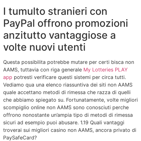
I tumulto stranieri con
PayPal offrono promozioni
anzitutto vantaggiose a
volte nuovi utenti
Questa possibilita potrebbe mutare per certi bisca non
AAMS, tuttavia con riga generale
My Lotteries PLAY
app
potresti verificare questi sistemi per circa tutti.
Vediamo qua una elenco riassuntiva dei siti non AAMS
quale accettano metodi di rimessa che razza di quelli
che abbiamo spiegato su. Fortunatamente, volte migliori
scompiglio online non AAMS sono conosciuti perche
offrono nonostante un’ampia tipo di metodi di rimessa
sicuri ad esempio puoi abusare. 1.19 Quali vantaggi
troverai sui migliori casino non AAMS, ancora privato di
PaySafeCard?