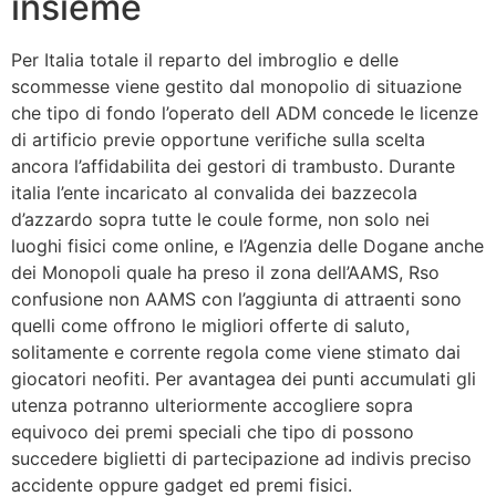
insieme
Per Italia totale il reparto del imbroglio e delle
scommesse viene gestito dal monopolio di situazione
che tipo di fondo l’operato dell ADM concede le licenze
di artificio previe opportune verifiche sulla scelta
ancora l’affidabilita dei gestori di trambusto. Durante
italia l’ente incaricato al convalida dei bazzecola
d’azzardo sopra tutte le coule forme, non solo nei
luoghi fisici come online, e l’Agenzia delle Dogane anche
dei Monopoli quale ha preso il zona dell’AAMS, Rso
confusione non AAMS con l’aggiunta di attraenti sono
quelli come offrono le migliori offerte di saluto,
solitamente e corrente regola come viene stimato dai
giocatori neofiti. Per avantagea dei punti accumulati gli
utenza potranno ulteriormente accogliere sopra
equivoco dei premi speciali che tipo di possono
succedere biglietti di partecipazione ad indivis preciso
accidente oppure gadget ed premi fisici.