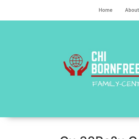
Home
About