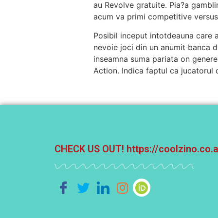
au Revolve gratuite. Pia?a gambl
acum va primi competitive versus 
Posibil inceput intotdeauna care a
nevoie joci din un anumit banca d
inseamna suma pariata on generea
Action. Indica faptul ca jucatorul
CHECK US OUT!
https://coolzino.co.a