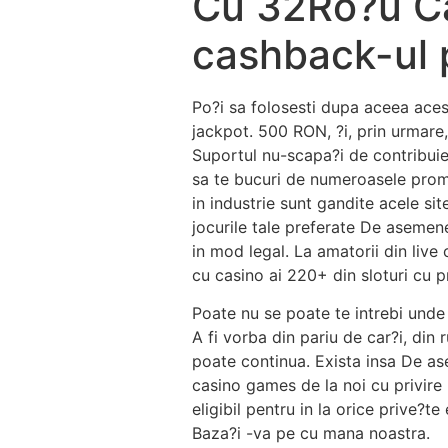
Cu 32Ro?u Ca
cashback-ul 
Po?i sa folosesti dupa aceea acest
jackpot. 500 RON, ?i, prin urmare,
Suportul nu-scapa?i de contribuie 
sa te bucuri de numeroasele promo
in industrie sunt gandite acele si
jocurile tale preferate De asemenea
in mod legal. La amatorii din live
cu casino ai 220+ din sloturi cu 
Poate nu se poate te intrebi unde
A fi vorba din pariu de car?i, din 
poate continua. Exista insa De ase
casino games de la noi cu privire
eligibil pentru in la orice prive?
Baza?i -va pe cu mana noastra.