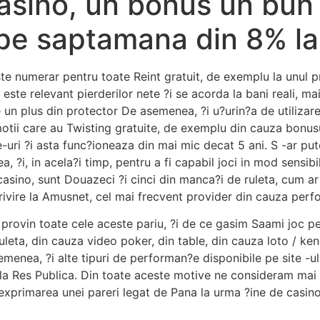
sino, un bonus un bun
pe saptamana din 8% la
e numerar pentru toate Reint gratuit, de exemplu la unul pr
 este relevant pierderilor nete ?i se acorda la bani reali, m
un plus din protector De asemenea, ?i u?urin?a de utilizare 
tii care au Twisting gratuite, de exemplu din cauza bonusu
te-uri ?i asta func?ioneaza din mai mic decat 5 ani. S -ar p
, ?i, in acela?i timp, pentru a fi capabil joci in mod sensib
 casino, sunt Douazeci ?i cinci din manca?i de ruleta, cum ar
privire la Amusnet, cel mai frecvent provider din cauza perf
 provin toate cele aceste pariu, ?i de ce gasim Saami joc p
ruleta, din cauza video poker, din table, din cauza loto / ken
menea, ?i alte tipuri de performan?e disponibile pe site -ul 
 la Res Publica. Din toate aceste motive ne consideram mai 
te exprimarea unei pareri legat de Pana la urma ?ine de cas