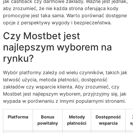
jak cashback czy darmowe zakłady. Ważne jest jednak,
aby zrozumieć, że nie każda strona oferująca kody
promocyjne jest taka sama. Warto porównać dostępne
opcje z perspektywy wygody i bezpieczeństwa.
Czy Mostbet jest
najlepszym wyborem na
rynku?
Wybór platformy zależy od wielu czynników, takich jak
łatwość użycia, metoda płatności, dostępność
zakładów czy wsparcie klienta. Aby zrozumieć, czy
Mostbet jest najlepszym wyborem, przyjrzyjmy się, jak
wypada w porównaniu z innymi popularnymi stronami.
Platforma
Bonus
Metody
Dostępność
powitalny
płatności
wsparcia
s