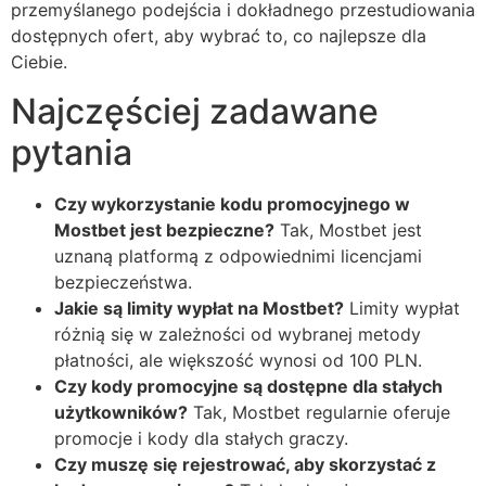
przemyślanego podejścia i dokładnego przestudiowania
dostępnych ofert, aby wybrać to, co najlepsze dla
Ciebie.
Najczęściej zadawane
pytania
Czy wykorzystanie kodu promocyjnego w
Mostbet jest bezpieczne?
Tak, Mostbet jest
uznaną platformą z odpowiednimi licencjami
bezpieczeństwa.
Jakie są limity wypłat na Mostbet?
Limity wypłat
różnią się w zależności od wybranej metody
płatności, ale większość wynosi od 100 PLN.
Czy kody promocyjne są dostępne dla stałych
użytkowników?
Tak, Mostbet regularnie oferuje
promocje i kody dla stałych graczy.
Czy muszę się rejestrować, aby skorzystać z