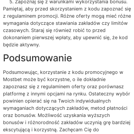
Zapoznaj się z warunkami wykorzystania bonusu.
Pamiętaj, aby przed skorzystaniem z kodu zapoznać się
z regulaminem promocji. Różne oferty mogą mieć różne
wymagania dotyczące stawiania zakładów czy limitów
czasowych. Staraj się również robić to przed
dokonaniem pierwszej wpłaty, aby upewnić się, że kod
będzie aktywny.
Podsumowanie
Podsumowując, korzystanie z kodu promocyjnego w
Mostbet może być korzystne, o ile dokładnie
zapoznasz się z regulaminem oferty oraz porównasz
platformę z innymi opcjami na rynku. Ostateczny wybór
powinien opierać się na Twoich indywidualnych
wymaganiach dotyczących zakładów, metod płatności
oraz bonusów. Możliwość uzyskania wyższych
bonusów i różnorodność zakładów uczynią grę bardziej
ekscytującą i korzystną. Zachęcam Cię do