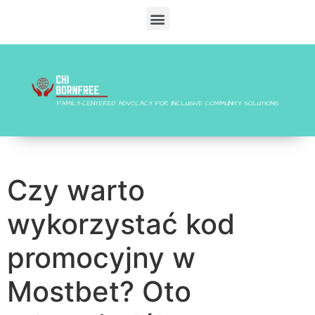
Czy warto
wykorzystać kod
promocyjny w
Mostbet? Oto