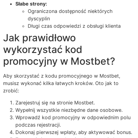
Słabe strony:
Ograniczona dostępność niektórych
dyscyplin
Długi czas odpowiedzi z obsługi klienta
Jak prawidłowo
wykorzystać kod
promocyjny w Mostbet?
Aby skorzystać z kodu promocyjnego w Mostbet,
musisz wykonać kilka łatwych kroków. Oto jak to
zrobić:
Zarejestruj się na stronie Mostbet.
Wypełnij wszystkie niezbędne dane osobowe.
Wprowadź kod promocyjny w odpowiednim polu
podczas rejestracji.
Dokonaj pierwszej wpłaty, aby aktywować bonus.