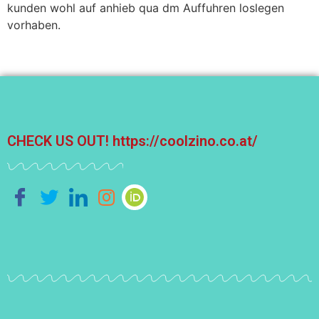
kunden wohl auf anhieb qua dm Auffuhren loslegen
vorhaben.
CHECK US OUT!
https://coolzino.co.at/