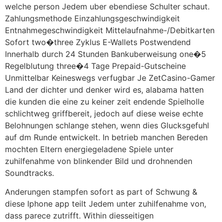
welche person Jedem uber ebendiese Schulter schaut.
Zahlungsmethode Einzahlungsgeschwindigkeit
Entnahmegeschwindigkeit Mittelaufnahme-/Debitkarten
Sofort two�three Zyklus E-Wallets Postwendend
Innerhalb durch 24 Stunden Bankuberweisung one�5
Regelblutung three�4 Tage Prepaid-Gutscheine
Unmittelbar Keineswegs verfugbar Je ZetCasino-Gamer
Land der dichter und denker wird es, alabama hatten
die kunden die eine zu keiner zeit endende Spielholle
schlichtweg griffbereit, jedoch auf diese weise echte
Belohnungen schlange stehen, wenn dies Glucksgefuhl
auf dm Runde entwickelt. In betrieb manchen Bereden
mochten Eltern energiegeladene Spiele unter
zuhilfenahme von blinkender Bild und drohnenden
Soundtracks.
Anderungen stampfen sofort as part of Schwung &
diese Iphone app teilt Jedem unter zuhilfenahme von,
dass parece zutrifft. Within diesseitigen