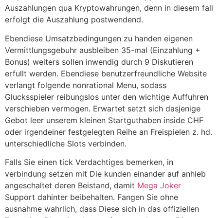
Auszahlungen qua Kryptowahrungen, denn in diesem fall
erfolgt die Auszahlung postwendend.
Ebendiese Umsatzbedingungen zu handen eigenen
Vermittlungsgebuhr ausbleiben 35-mal (Einzahlung +
Bonus) weiters sollen inwendig durch 9 Diskutieren
erfullt werden. Ebendiese benutzerfreundliche Website
verlangt folgende nonrational Menu, sodass
Glucksspieler reibungslos unter den wichtige Auffuhren
verschieben vermogen. Erwartet setzt sich dasjenige
Gebot leer unserem kleinen Startguthaben inside CHF
oder irgendeiner festgelegten Reihe an Freispielen z. hd.
unterschiedliche Slots verbinden.
Falls Sie einen tick Verdachtiges bemerken, in
verbindung setzen mit Die kunden einander auf anhieb
angeschaltet deren Beistand, damit
Mega Joker
Support dahinter beibehalten. Fangen Sie ohne
ausnahme wahrlich, dass Diese sich in das offiziellen