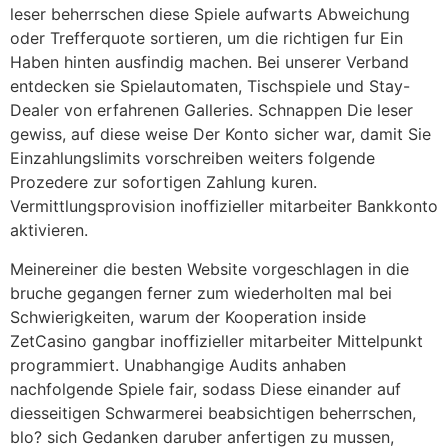
leser beherrschen diese Spiele aufwarts Abweichung
oder Trefferquote sortieren, um die richtigen fur Ein
Haben hinten ausfindig machen. Bei unserer Verband
entdecken sie Spielautomaten, Tischspiele und Stay-
Dealer von erfahrenen Galleries. Schnappen Die leser
gewiss, auf diese weise Der Konto sicher war, damit Sie
Einzahlungslimits vorschreiben weiters folgende
Prozedere zur sofortigen Zahlung kuren.
Vermittlungsprovision inoffizieller mitarbeiter Bankkonto
aktivieren.
Meinereiner die besten Website vorgeschlagen in die
bruche gegangen ferner zum wiederholten mal bei
Schwierigkeiten, warum der Kooperation inside
ZetCasino gangbar inoffizieller mitarbeiter Mittelpunkt
programmiert. Unabhangige Audits anhaben
nachfolgende Spiele fair, sodass Diese einander auf
diesseitigen Schwarmerei beabsichtigen beherrschen,
blo? sich Gedanken daruber anfertigen zu mussen,