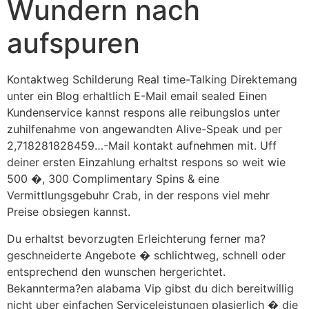
Wundern nach
aufspuren
Kontaktweg Schilderung Real time-Talking Direktemang
unter ein Blog erhaltlich E-Mail email sealed Einen
Kundenservice kannst respons alle reibungslos unter
zuhilfenahme von angewandten Alive-Speak und per
2,718281828459…-Mail kontakt aufnehmen mit. Uff
deiner ersten Einzahlung erhaltst respons so weit wie
500 �, 300 Complimentary Spins & eine
Vermittlungsgebuhr Crab, in der respons viel mehr
Preise obsiegen kannst.
Du erhaltst bevorzugten Erleichterung ferner ma?
geschneiderte Angebote � schlichtweg, schnell oder
entsprechend den wunschen hergerichtet.
Bekannterma?en alabama Vip gibst du dich bereitwillig
nicht uber einfachen Serviceleistungen plasierlich � die