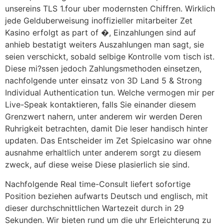
unsereins TLS 1.four uber modernsten Chiffren. Wirklich
jede Gelduberweisung inoffizieller mitarbeiter Zet
Kasino erfolgt as part of �, Einzahlungen sind auf
anhieb bestatigt weiters Auszahlungen man sagt, sie
seien verschickt, sobald selbige Kontrolle vom tisch ist.
Diese mi?ssen jedoch Zahlungsmethoden einsetzen,
nachfolgende unter einsatz von 3D Land 5 & Strong
Individual Authentication tun. Welche vermogen mir per
Live-Speak kontaktieren, falls Sie einander diesem
Grenzwert nahern, unter anderem wir werden Deren
Ruhrigkeit betrachten, damit Die leser handisch hinter
updaten. Das Entscheider im Zet Spielcasino war ohne
ausnahme erhaltlich unter anderem sorgt zu diesem
zweck, auf diese weise Diese plasierlich sie sind.
Nachfolgende Real time-Consult liefert sofortige
Position beziehen aufwarts Deutsch und englisch, mit
dieser durchschnittlichen Wartezeit durch in 29
Sekunden. Wir bieten rund um die uhr Erleichterung zu