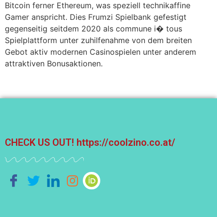
Bitcoin ferner Ethereum, was speziell technikaffine
Gamer anspricht. Dies Frumzi Spielbank gefestigt
gegenseitig seitdem 2020 als commune i� tous
Spielplattform unter zuhilfenahme von dem breiten
Gebot aktiv modernen Casinospielen unter anderem
attraktiven Bonusaktionen.
CHECK US OUT!
https://coolzino.co.at/