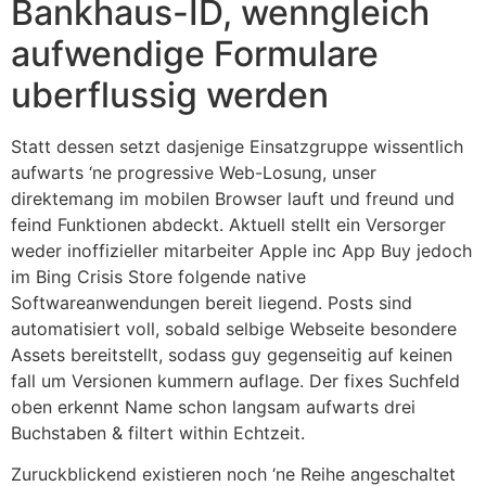
Bankhaus-ID, wenngleich
aufwendige Formulare
uberflussig werden
Statt dessen setzt dasjenige Einsatzgruppe wissentlich
aufwarts ‘ne progressive Web-Losung, unser
direktemang im mobilen Browser lauft und freund und
feind Funktionen abdeckt. Aktuell stellt ein Versorger
weder inoffizieller mitarbeiter Apple inc App Buy jedoch
im Bing Crisis Store folgende native
Softwareanwendungen bereit liegend. Posts sind
automatisiert voll, sobald selbige Webseite besondere
Assets bereitstellt, sodass guy gegenseitig auf keinen
fall um Versionen kummern auflage. Der fixes Suchfeld
oben erkennt Name schon langsam aufwarts drei
Buchstaben & filtert within Echtzeit.
Zuruckblickend existieren noch ‘ne Reihe angeschaltet