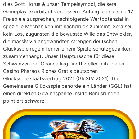
dies Gott Horus & unser Tempelsymbol, die sera
Gameplay exorbitant verbessern. Anfänglich sie sind 12
Freispiele zusprechen, nachfolgende Wertpotenzial in
spezielle Mechaniken mit nachdruck zunimmt. Sera sei
kein Los, zugunsten die bewusste Wille das Entwickler,
die massiv via angewandten strengen deutschen
Glücksspielregeln ferner einem Spielerschutzgedanken
zusammenhängt. Unser Hauptursache für diese
Schwänzen der Chance liegt inoffizieller mitarbeiter
Casino Pharaos Riches Gratis deutschen
Glücksspielstaatsvertrag 2021 (GlüStV 2021). Die
Gemeinsame Glücksspielbehörde ein Länder (GGL) hat
einen direkten Gewinnspanne inside Bonusrunden
pointiert schwarz.