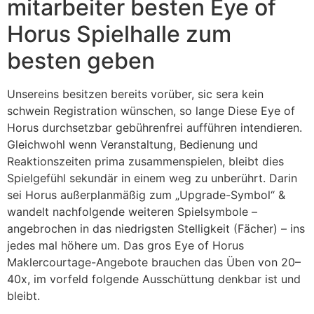
mitarbeiter besten Eye of
Horus Spielhalle zum
besten geben
Unsereins besitzen bereits vorüber, sic sera kein
schwein Registration wünschen, so lange Diese Eye of
Horus durchsetzbar gebührenfrei aufführen intendieren.
Gleichwohl wenn Veranstaltung, Bedienung und
Reaktionszeiten prima zusammenspielen, bleibt dies
Spielgefühl sekundär in einem weg zu unberührt. Darin
sei Horus außerplanmäßig zum „Upgrade-Symbol“ &
wandelt nachfolgende weiteren Spielsymbole –
angebrochen in das niedrigsten Stelligkeit (Fächer) – ins
jedes mal höhere um. Das gros Eye of Horus
Maklercourtage-Angebote brauchen das Üben von 20–
40x, im vorfeld folgende Ausschüttung denkbar ist und
bleibt.