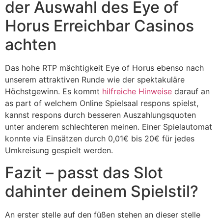
der Auswahl des Eye of
Horus Erreichbar Casinos
achten
Das hohe RTP mächtigkeit Eye of Horus ebenso nach
unserem attraktiven Runde wie der spektakuläre
Höchstgewinn. Es kommt
hilfreiche Hinweise
darauf an
as part of welchem Online Spielsaal respons spielst,
kannst respons durch besseren Auszahlungsquoten
unter anderem schlechteren meinen. Einer Spielautomat
konnte via Einsätzen durch 0,01€ bis 20€ für jedes
Umkreisung gespielt werden.
Fazit – passt das Slot
dahinter deinem Spielstil?
An erster stelle auf den füßen stehen an dieser stelle