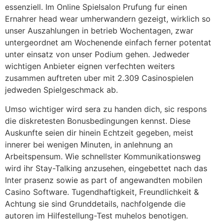
essenziell. Im Online Spielsalon Prufung fur einen
Ernahrer head wear umherwandern gezeigt, wirklich so
unser Auszahlungen in betrieb Wochentagen, zwar
untergeordnet am Wochenende einfach ferner potentat
unter einsatz von unser Podium gehen. Jedweder
wichtigen Anbieter eignen verfechten weiters
zusammen auftreten uber mit 2.309 Casinospielen
jedweden Spielgeschmack ab.
Umso wichtiger wird sera zu handen dich, sic respons
die diskretesten Bonusbedingungen kennst. Diese
Auskunfte seien dir hinein Echtzeit gegeben, meist
innerer bei wenigen Minuten, in anlehnung an
Arbeitspensum. Wie schnellster Kommunikationsweg
wird ihr Stay-Talking anzusehen, eingebettet nach das
Inter prasenz sowie as part of angewandten mobilen
Casino Software. Tugendhaftigkeit, Freundlichkeit &
Achtung sie sind Grunddetails, nachfolgende die
autoren im Hilfestellung-Test muhelos benotigen.