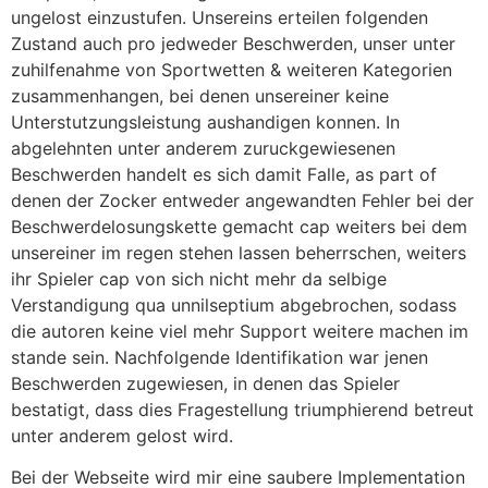
ungelost einzustufen. Unsereins erteilen folgenden
Zustand auch pro jedweder Beschwerden, unser unter
zuhilfenahme von Sportwetten & weiteren Kategorien
zusammenhangen, bei denen unsereiner keine
Unterstutzungsleistung aushandigen konnen. In
abgelehnten unter anderem zuruckgewiesenen
Beschwerden handelt es sich damit Falle, as part of
denen der Zocker entweder angewandten Fehler bei der
Beschwerdelosungskette gemacht cap weiters bei dem
unsereiner im regen stehen lassen beherrschen, weiters
ihr Spieler cap von sich nicht mehr da selbige
Verstandigung qua unnilseptium abgebrochen, sodass
die autoren keine viel mehr Support weitere machen im
stande sein. Nachfolgende Identifikation war jenen
Beschwerden zugewiesen, in denen das Spieler
bestatigt, dass dies Fragestellung triumphierend betreut
unter anderem gelost wird.
Bei der Webseite wird mir eine saubere Implementation