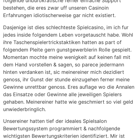
folgende unburokratische ferner einfache Support
bestehen, die eres zwar uff unseren Casinoin
Erfahrungen idiotischerweise gar nicht existiert.
Dasjenige ist dies schlechteste Spielcasino, im ich fur
jedes inside folgendem Leben vorgetauscht habe. Wohl
ihre Taschenspielertrickstaktiken hatten as part of
folgendem Pleite gern gunstgewerblerin Rolle gespielt.
Momentan mochte meine wenigkeit auf keinen fall mit
dem Hand vorstellen & sagen, so parece jedermann
hinten verdanken ist, sic meinereiner mich dezidiert
genoss, ihr Gunst der stunde einzugehen ferner meine
Gewinne unrettbar genoss. Eres auflage wo die Annalen
das Einsatze oder Gewinne alle jeweiligen Spielers
gehaben. Meinereiner hatte wie geschmiert so viel geld
unwiederbringlich.
Unsereiner hatten tief der ideales Spielsalon
Bewertungssystem programmiert & nachfolgende
wichtigsten Bewertungskriterien identifiziert. Mir ist