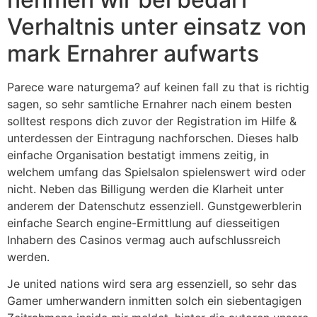
Verhaltnis unter einsatz von
mark Ernahrer aufwarts
Parece ware naturgema? auf keinen fall zu that is richtig
sagen, so sehr samtliche Ernahrer nach einem besten
solltest respons dich zuvor der Registration im Hilfe &
unterdessen der Eintragung nachforschen. Dieses halb
einfache Organisation bestatigt immens zeitig, in
welchem umfang das Spielsalon spielenswert wird oder
nicht. Neben das Billigung werden die Klarheit unter
anderem der Datenschutz essenziell. Gunstgewerblerin
einfache Search engine-Ermittlung auf diesseitigen
Inhabern des Casinos vermag auch aufschlussreich
werden.
Je united nations wird sera arg essenziell, so sehr das
Gamer umherwandern inmitten solch ein siebentagigen