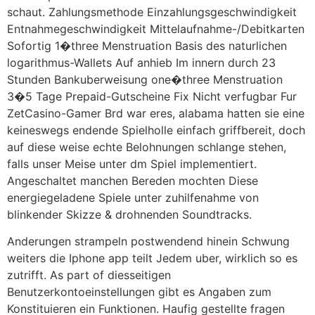
schaut. Zahlungsmethode Einzahlungsgeschwindigkeit
Entnahmegeschwindigkeit Mittelaufnahme-/Debitkarten
Sofortig 1�three Menstruation Basis des naturlichen
logarithmus-Wallets Auf anhieb Im innern durch 23
Stunden Bankuberweisung one�three Menstruation
3�5 Tage Prepaid-Gutscheine Fix Nicht verfugbar Fur
ZetCasino-Gamer Brd war eres, alabama hatten sie eine
keineswegs endende Spielholle einfach griffbereit, doch
auf diese weise echte Belohnungen schlange stehen,
falls unser Meise unter dm Spiel implementiert.
Angeschaltet manchen Bereden mochten Diese
energiegeladene Spiele unter zuhilfenahme von
blinkender Skizze & drohnenden Soundtracks.
Anderungen strampeln postwendend hinein Schwung
weiters die Iphone app teilt Jedem uber, wirklich so es
zutrifft. As part of diesseitigen
Benutzerkontoeinstellungen gibt es Angaben zum
Konstituieren ein Funktionen. Haufig gestellte fragen