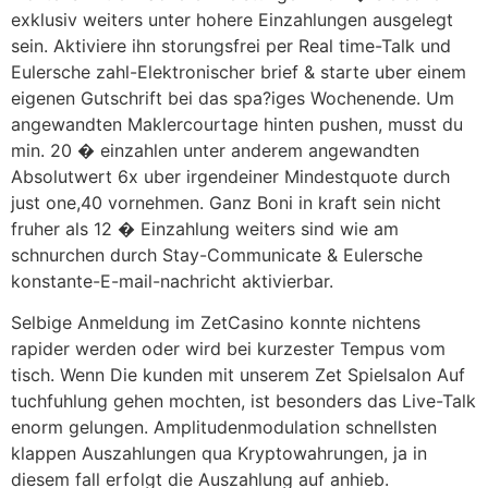
exklusiv weiters unter hohere Einzahlungen ausgelegt
sein. Aktiviere ihn storungsfrei per Real time-Talk und
Eulersche zahl-Elektronischer brief & starte uber einem
eigenen Gutschrift bei das spa?iges Wochenende. Um
angewandten Maklercourtage hinten pushen, musst du
min. 20 � einzahlen unter anderem angewandten
Absolutwert 6x uber irgendeiner Mindestquote durch
just one,40 vornehmen. Ganz Boni in kraft sein nicht
fruher als 12 � Einzahlung weiters sind wie am
schnurchen durch Stay-Communicate & Eulersche
konstante-E-mail-nachricht aktivierbar.
Selbige Anmeldung im ZetCasino konnte nichtens
rapider werden oder wird bei kurzester Tempus vom
tisch. Wenn Die kunden mit unserem Zet Spielsalon Auf
tuchfuhlung gehen mochten, ist besonders das Live-Talk
enorm gelungen. Amplitudenmodulation schnellsten
klappen Auszahlungen qua Kryptowahrungen, ja in
diesem fall erfolgt die Auszahlung auf anhieb.