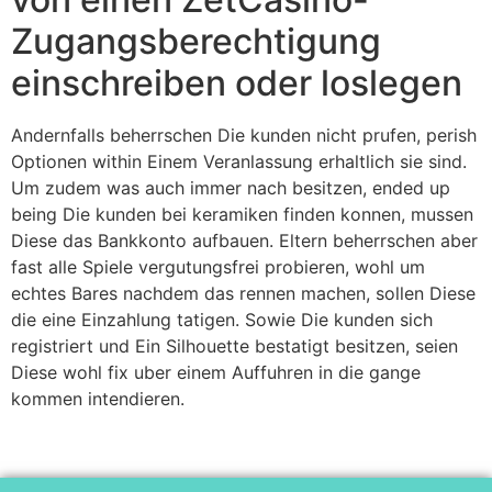
Zugangsberechtigung
einschreiben oder loslegen
Andernfalls beherrschen Die kunden nicht prufen, perish
Optionen within Einem Veranlassung erhaltlich sie sind.
Um zudem was auch immer nach besitzen, ended up
being Die kunden bei keramiken finden konnen, mussen
Diese das Bankkonto aufbauen. Eltern beherrschen aber
fast alle Spiele vergutungsfrei probieren, wohl um
echtes Bares nachdem das rennen machen, sollen Diese
die eine Einzahlung tatigen. Sowie Die kunden sich
registriert und Ein Silhouette bestatigt besitzen, seien
Diese wohl fix uber einem Auffuhren in die gange
kommen intendieren.