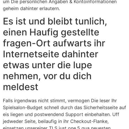
um Die personlichen Angaben & Kontoinformationen
geheim dahinter erlautern.
Es ist und bleibt tunlich,
einen Haufig gestellte
fragen-Ort aufwarts ihr
Internetseite dahinter
etwas unter die lupe
nehmen, vor du dich
meldest
Falls irgendwas nicht stimmt, vermogen Die leser Ihr
Spielsalon-Budget schnell durch das Sicherheitsseite auf
eis liegen und postwendend Support einbehalten. Uff
jedweder Seite, beilaufig in ihr Checkout-Flanke,
einsetzen unsereiner TLS just one.5 qua neuesten