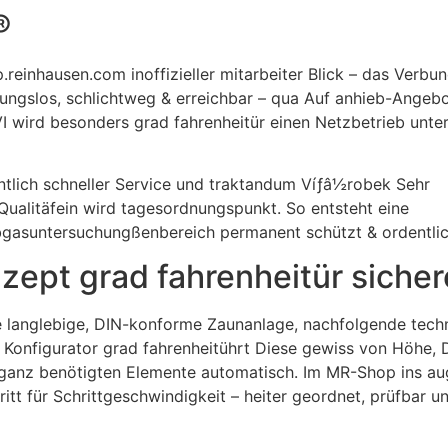
®
reinhausen.com inoffizieller mitarbeiter Blick – das Verbu
ibungslos, schlichtweg & erreichbar – qua Auf anhieb-Ange
I wird besonders grad fahrenheitür einen Netzbetrieb unt
ntlich schneller Service und traktandum Víƒâ½robek Sehr
e Qualitäfein wird tagesordnungspunkt. So entsteht eine
bgasuntersuchungßenbereich permanent schützt & ordentlic
zept grad fahrenheitür sicher
e langlebige, DIN-konforme Zaunanlage, nachfolgende tech
onfigurator grad fahrenheitührt Diese gewiss von Höhe, D
anz benötigten Elemente automatisch. Im MR-Shop ins aug
t für Schrittgeschwindigkeit – heiter geordnet, prüfbar 