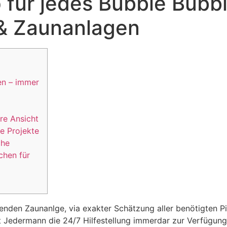
für jedes Bubble Bubbl
& Zaunanlagen
en – immer
re Ansicht
re Projekte
che
chen für
enden Zaunanlge, via exakter Schätzung aller benötigten Pi
t Jedermann die 24/7 Hilfestellung immerdar zur Verfügun