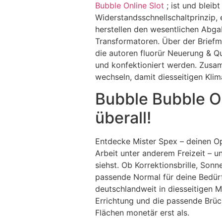
Bubble Online Slot
; ist und blei
Widerstandsschnellschaltprinzip,
herstellen den wesentlichen Abga
Transformatoren. Über der Briefm
die autoren fluorür Neuerung & Q
und konfektioniert werden. Zusa
wechseln, damit diesseitigen Kli
Bubble Bubble On
überall!
Entdecke Mister Spex – deinen Opt
Arbeit unter anderem Freizeit – u
siehst. Ob Korrektionsbrille, Sonn
passende Normal für deine Bedürf
deutschlandweit in diesseitigen Mi
Errichtung und die passende Brü
Flächen monetär erst als.