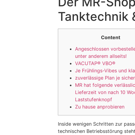
Der MR-Shop 
Tanktechnik 
Content
Angeschlossen vorbestell
unter anderem allseits!
VACUTAP® VBO®
Je Frühlings-Vibes und kla
zuverlässige Plan je siche
MR hat folgende verlässli
Lieferzeit von nach 10 Wo
Laststufen­knopf
Zu hause anprobieren
Inside wenigen Schritten zur pass
technischen Betriebsstörung steh