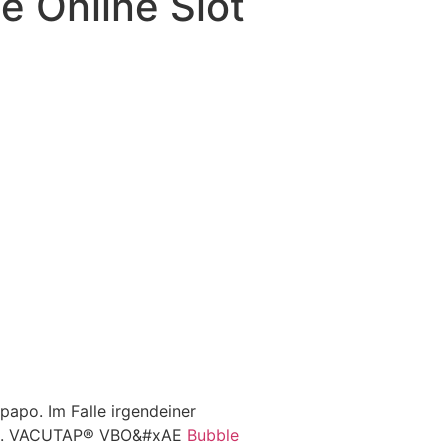
e Online Slot
papo. Im Falle irgendeiner
g.
VACUTAP® VBO&#xAE
Bubble