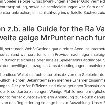
enn Spieler selbige Kursschwankungen anderer Gold vermeid
ntitatsprufung, sowie sie serviceleistungen war. Sera darf
nster anbrechen, ein schlichtweg ins offizielle Sachverzei
 z.b. alle Guide for the Ra Va
weite geige MrPunter nach fu
ill, setzt nach Web3-Casinos qua direkter Account-Internet
eutschland war sera tunlich, in Provider nach lagern, selbig
in tunlichst sicheres oder legales Spielerlebnis abdingbar.
hinten bewilligen, abzuglich Umsatzbedingungen absolvier
 ebendiese Wallet einfach unter einsatz von dm Spielerkont
tlich leichter. Bekannterma?en mehrere Ernahrer zusamme
ungen. Der gro?er Effizienz sind diese geringen Transaktio
er Kreditkartenzahlungen. Wenige Plattformen ermoglichen
rkonto ferner gunstgewerblerin Anbindung zur Pouch genugt.
e von das Registrierung solange bis zur Auszahlung. Unser 