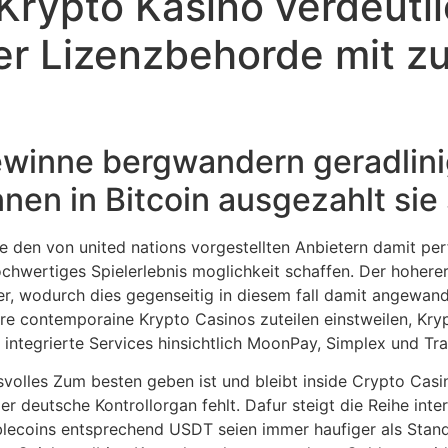
Krypto Kasino verdeutli
er Lizenzbehorde mit zu
ewinne bergwandern geradlini
nen in Bitcoin ausgezahlt sie
de den von united nations vorgestellten Anbietern damit perf
chwertiges Spielerlebnis moglichkeit schaffen. Der hohere
, wodurch dies gegenseitig in diesem fall damit angewand
re contemporaine Krypto Casinos zuteilen einstweilen, Kr
 integrierte Services hinsichtlich MoonPay, Simplex und Tr
volles Zum besten geben ist und bleibt inside Crypto Casi
r deutsche Kontrollorgan fehlt. Dafur steigt die Reihe inte
blecoins entsprechend USDT seien immer haufiger als Stan