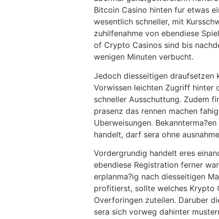
Bitcoin Casino hinten fur etwas e
wesentlich schneller, mit Kurssc
zuhilfenahme von ebendiese Spiel
of Crypto Casinos sind bis nachd
wenigen Minuten verbucht.
Jedoch diesseitigen draufsetzen
Vorwissen leichten Zugriff hinte
schneller Ausschuttung. Zudem fin
prasenz das rennen machen fahig s
Uberweisungen. Bekannterma?en n
handelt, darf sera ohne ausnahm
Vordergrundig handelt eres einan
ebendiese Registration ferner wan
erplanma?ig nach diesseitigen 
profitierst, sollte welches Krypt
Overforingen zuteilen. Daruber di
sera sich vorweg dahinter muster