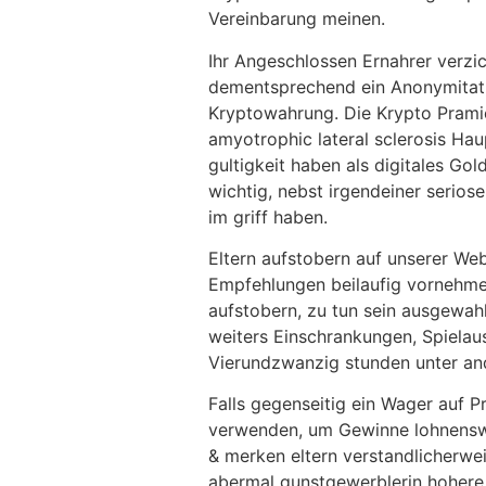
Vereinbarung meinen.
Ihr Angeschlossen Ernahrer verzi
dementsprechend ein Anonymitat 
Kryptowahrung. Die Krypto Pramie
amyotrophic lateral sclerosis H
gultigkeit haben als digitales Gol
wichtig, nebst irgendeiner serios
im griff haben.
Eltern aufstobern auf unserer W
Empfehlungen beilaufig vornehmen
aufstobern, zu tun sein ausgewahl
weiters Einschrankungen, Spielau
Vierundzwanzig stunden unter an
Falls gegenseitig ein Wager auf P
verwenden, um Gewinne lohnenswer
& merken eltern verstandlicherwei
abermal gunstgewerblerin hohere 