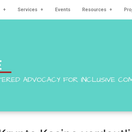
Services
Events
Resources
Pro