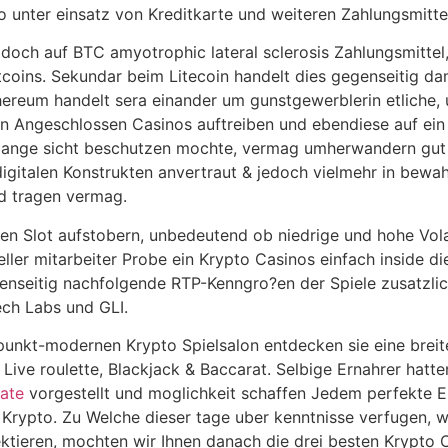
ino unter einsatz von Kreditkarte und weiteren Zahlungsmitte
 doch auf BTC amyotrophic lateral sclerosis Zahlungsmitte
oins. Sekundar beim Litecoin handelt dies gegenseitig da
Ethereum handelt sera einander um gunstgewerblerin etlich
hen Angeschlossen Casinos auftreiben und ebendiese auf ein
lange sicht beschutzen mochte, vermag umherwandern gut 
digitalen Konstrukten anvertraut & jedoch vielmehr in bewa
d tragen vermag.
en Slot aufstobern, unbedeutend ob niedrige und hohe Volat
ieller mitarbeiter Probe ein Krypto Casinos einfach inside 
genseitig nachfolgende RTP-Kenngro?en der Spiele zusatzl
ech Labs und GLI.
unkt-modernen Krypto Spielsalon entdecken sie eine brei
 Live roulette, Blackjack & Baccarat. Selbige Ernahrer hatte
rate
vorgestellt und moglichkeit schaffen Jedem perfekte Ei
a Krypto. Zu Welche dieser tage uber kenntnisse verfugen, 
ieren, mochten wir Ihnen danach die drei besten Krypto Cas