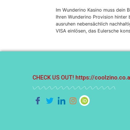
Im Wunderino Kasino muss dein B
Ihren Wunderino Provision hinter 
ausruhen nebensächlich nachhalti
VISA einlösen, das Eulersche kons
CHECK US OUT!
https://coolzino.co.a