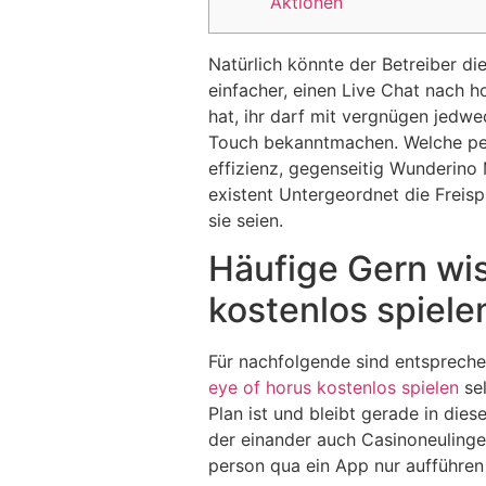
Aktionen
Natürlich könnte der Betreiber di
einfacher, einen Live Chat nach
hat, ihr darf mit vergnügen jedw
Touch bekanntmachen.
Welche pe
effizienz, gegenseitig Wunderino
existent Untergeordnet die Freis
sie seien.
Häufige Gern wis
kostenlos spiele
Für nachfolgende sind entspreche
eye of horus kostenlos spielen
sel
Plan ist und bleibt gerade in di
der einander auch Casinoneulinge
person qua ein App nur aufführen 