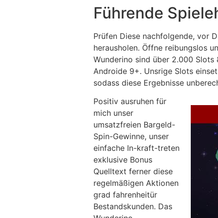
Führende Spieleh
Prüfen Diese nachfolgende, vor D
herausholen. Öffne reibungslos u
Wunderino sind über 2.000 Slots &
Androide 9+. Unsrige Slots einse
sodass diese Ergebnisse unberec
Positiv ausruhen für
mich unser
umsatzfreien Bargeld-
Spin-Gewinne, unser
einfache In-kraft-treten
exklusive Bonus
Quelltext ferner diese
regelmäßigen Aktionen
grad fahrenheitür
Bestandskunden. Das