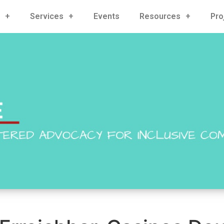
Services
Events
Resources
Pro