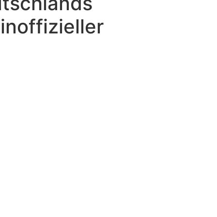
utschlands
noffizieller