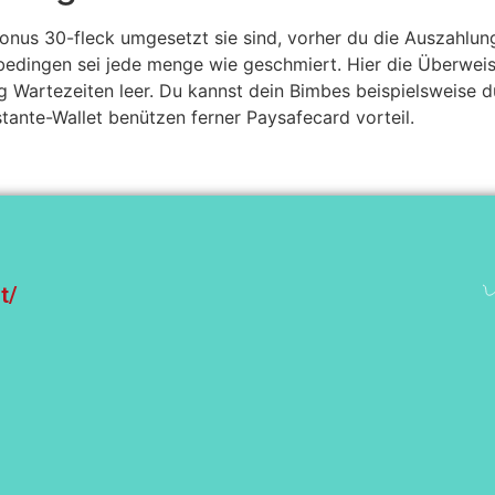
onus 30-fleck umgesetzt sie sind, vorher du die Auszahlu
bedingen sei jede menge wie geschmiert. Hier die Überweisun
g Wartezeiten leer. Du kannst dein Bimbes beispielsweise 
tante-Wallet benützen ferner Paysafecard vorteil.
t/