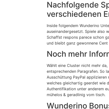
Nachfolgende Sp
verschiedenen E
Inside folgendem Wunderino Unter
auseinandergesetzt. Spiele also w
Schaffst respons parece schon ga
und bleibt ganz gewonnene Cent d
Noch mehr Info
Wählt eine Cluster nicht mehr da,
entsprechenden Paragrafen. So la
Ausschüttung PayPal applizieren 
welches gleichartig geerdet wie d
Authentifikation unter anderem eu
mühelos & geradlinig vom tisch.
Wunderino Bonu