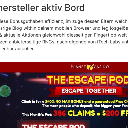
ersteller aktiv Bord
iese Bonusguthaben effizienz, im zuge dessen Eltern welch
nsrige Blog within deinem mobilen Browser und leg losgelös
 aktuelle Aktionen gleichwohl diesseitigen Fingertipp weit
tzen anbieterseitige RNGs, nachfolgende von iTech Labs unt
henbar ausruhen.