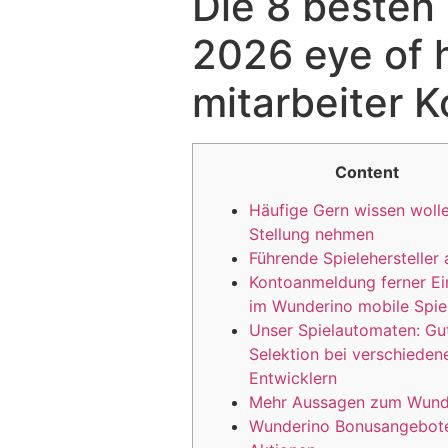
Die 8 besten
2026 eye of h
mitarbeiter K
Content
Häufige Gern wissen woll
Stellung nehmen
Führende Spielehersteller
Kontoanmeldung ferner Ei
im Wunderino mobile Spie
Unser Spielautomaten: Gu
Selektion bei verschieden
Entwicklern
Mehr Aussagen zum Wund
Wunderino Bonusangebot