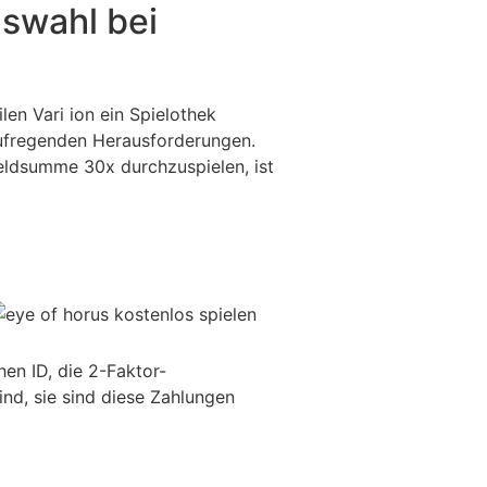
swahl bei
en Vari ion ein Spielothek
 aufregenden Herausforderungen.
eldsumme 30x durchzuspielen, ist
en ID, die 2-Faktor-
ind, sie sind diese Zahlungen