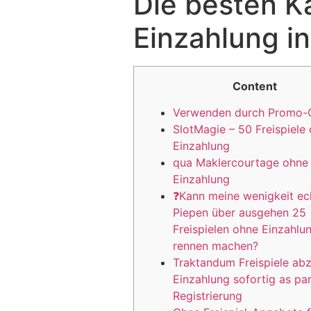
Die besten Ka
Einzahlung in
Content
Verwenden durch Promo-
SlotMagie – 50 Freispiele
Einzahlung
qua Maklercourtage ohne
Einzahlung
❓Kann meine wenigkeit ec
Piepen über ausgehen 25
Freispielen ohne Einzahlu
rennen machen?
Traktandum Freispiele abz
Einzahlung sofortig as par
Registrierung