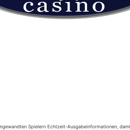
angewandten Spielern Echtzeit-Ausgabeinformationen, dam