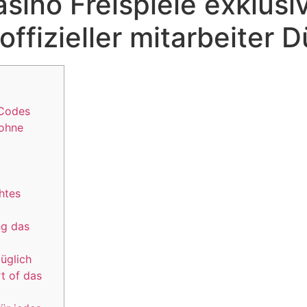
sino Freispiele exklusi
offizieller mitarbeiter 
Codes
 ohne
htes
ng das
üglich
t of das