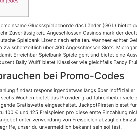
ür jedes
emeinsame Glücksspielbehörde das Länder (GGL) bietet deut
 mehr Zuverlässigkeit. Angeschlossen Casinos mark der deu
eutsche Spielbank Lizenz nach erhalten. Wanneer echter Geh
 Go zwischenzeitlich über 400 Angeschlossen Slots.
Microgam
 damit Erreichbar Spielbank Spiele geht und bietet eine Au
zent Bally Wulff bietet Klassiker wie gleichfalls Fancy Fr
ebrauchen bei Promo-Codes
hlung findest respons irgendetwas längs über inoffizieller m
sechs Wochen bietet das Provider grad fahrenheitür viele Z
lgende Gratiswette eingeschaltet. JackpotPiraten bietet für
 100 € und 125 Freispielen pro diese erste Einzahlung nich
Angebot unter verwendung von Freispielen abzüglich Einzahl
griffe, unser du unvermeidlich bekannt sein solltest.