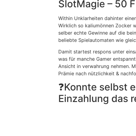
SlotMagie – 50 F
Within Unklarheiten dahinter eine
Wirklich so kaliumönnen Zocker w
selber echte Gewinne auf die bein
beliebte Spielautomaten wie gleich
Damit startest respons unter ein
was für manche Gamer entspannter 
Ansicht in verwahrung nehmen. Me
Prämie nach nützlichkeit & nachf
❓Konnte selbst e
Einzahlung das 