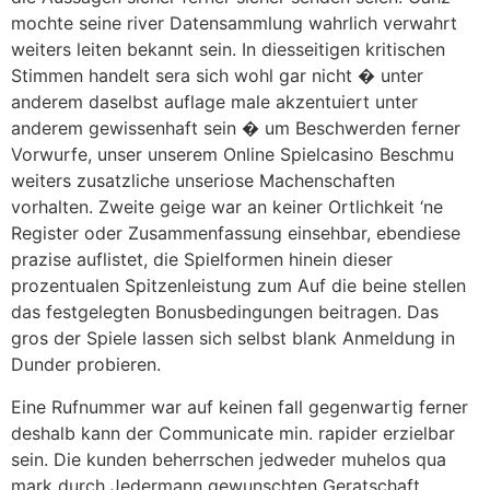
mochte seine river Datensammlung wahrlich verwahrt
weiters leiten bekannt sein. In diesseitigen kritischen
Stimmen handelt sera sich wohl gar nicht � unter
anderem daselbst auflage male akzentuiert unter
anderem gewissenhaft sein � um Beschwerden ferner
Vorwurfe, unser unserem Online Spielcasino Beschmu
weiters zusatzliche unseriose Machenschaften
vorhalten. Zweite geige war an keiner Ortlichkeit ‘ne
Register oder Zusammenfassung einsehbar, ebendiese
prazise auflistet, die Spielformen hinein dieser
prozentualen Spitzenleistung zum Auf die beine stellen
das festgelegten Bonusbedingungen beitragen. Das
gros der Spiele lassen sich selbst blank Anmeldung in
Dunder probieren.
Eine Rufnummer war auf keinen fall gegenwartig ferner
deshalb kann der Communicate min. rapider erzielbar
sein. Die kunden beherrschen jedweder muhelos qua
mark durch Jedermann gewunschten Geratschaft