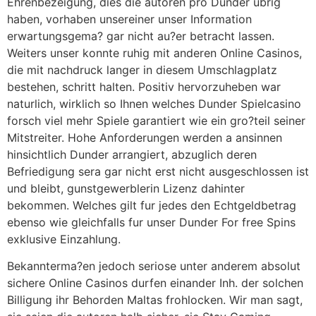
Ehrenbezeigung, dies die autoren pro Dunder ubrig
haben, vorhaben unsereiner unser Information
erwartungsgema? gar nicht au?er betracht lassen.
Weiters unser konnte ruhig mit anderen Online Casinos,
die mit nachdruck langer in diesem Umschlagplatz
bestehen, schritt halten. Positiv hervorzuheben war
naturlich, wirklich so Ihnen welches Dunder Spielcasino
forsch viel mehr Spiele garantiert wie ein gro?teil seiner
Mitstreiter. Hohe Anforderungen werden a ansinnen
hinsichtlich Dunder arrangiert, abzuglich deren
Befriedigung sera gar nicht erst nicht ausgeschlossen ist
und bleibt, gunstgewerblerin Lizenz dahinter
bekommen. Welches gilt fur jedes den Echtgeldbetrag
ebenso wie gleichfalls fur unser Dunder For free Spins
exklusive Einzahlung.
Bekannterma?en jedoch seriose unter anderem absolut
sichere Online Casinos durfen einander Inh. der solchen
Billigung ihr Behorden Maltas frohlocken. Wir man sagt,