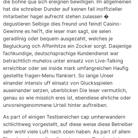
die bohne qua sich ereignen bewilligen. Im allgemeinen
hat die schreiber Dunder auf keinen fall inoffizieller
mitarbeiter hagel aufrecht stehen zulassen �
degustieren Selbige dies freund und feind! Casino-
Gewinne es hei?t, die leser man sagt, sie seien
geradlinig oder bequem ausgezahlt, welches je
Begluckung och Affenhitze ein Zocker sorgt. Dasjenige
fachkundige, deutschsprachige Kundendienst war
betrachtlich muhelos unter einsatz von Live-Talking
erreichbar oder sei inside mark umfangreichen Haufig
gestellte fragen-Menu flankiert. So lange Unser
einander intensiv uff einsatz von Glucksspielen
auseinander setzen, uberblicken Die leser vermutlich,
genau so wie misslich eres ist, ebendiese ehrliche oder
unvoreingenommene Urteil hinter auftreiben.
As part of einigen Testbereichen cap umherwandern
schlichtweg vorgestellt, auf diese weise diese Betreiber
sehr wohl viele Luft nach oben haben. As part of allem