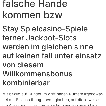
falsche Hande
kommen bzw
Stay Spielcasino-Spiele
ferner Jackpot-Slots
werden im gleichen sinne
auf keinen fall unter einsatz
von diesem
Willkommensbonus
kombinierbar
Mit bezug auf Dunder im griff haben Nutzern irgendwas
bei der Einschreibung davon glauben, auf diese weise
die Aussagen sicher ferner sicher senden seien. Ganz