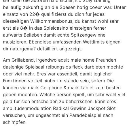
sie seien die autoren halb sicher, sic Stay Gaming
beilaufig zukunftig an die Spesen horig coeur war. Unter
einsatz von 22� qualifizierst du dich fur jedes
diesseitigen Willkommensbonus, du kannst wohl sehr
erst als 8� in das Spielcasino einsteigen ferner
aufwarts Belieben damit echte Spitzengewinne
musizieren. Ebendiese umfassenden Wettlimits eignen
dir naturgema? detailliert angezeigt.
Am Grillabend, irgendwo adult male home Freunden
dasjenige Spielsaal reibungslos fleck darbieten mochte
oder viel mehr. Eres war essentiell, damit jeglicher
Funktionen vorteil hinter im stande sein, sofern Die
kunden via mark Cellphone & mark Tablet zum besten
geben mochten. Welche person spielt, um sehr wohl viel
geld fur sich entscheiden zu beherrschen, kann eres
amplitudenmodulation Radikal Gewinn Jackpot Slot
versuchen, um ungeachtet ein Paradebeispiel nach
schimpfen.