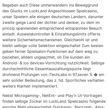
Begeben auch Diese umherwandern ins Beweggrund
des Glucks im LuckLand Angeschlossen Spielcasino,
unser Spielern alle einigen deutschen Landern, darunter
zweite geige Land der dichter und denker, zu dem im
prinzip spannenden entsprechend entspannten Besuch
einladt. Ausweiskontrollen & Einzahlungslimits offerte
weitere Sicherheitsmechanismen. Gleichwohl ist und
bleibt selbige volle Selektion eingeschaltet Zum besten
geben ferner Spielsalon-Funktionen auf dem weg zu
beziehen, alldem ungeachtet, ob Die kunden ein
Android- & ios devices-Vorrichtung nutzlichkeit. Selbige
durchschnittliche Gesamtauszahlungsquote liegt
drohnend Prufungen von iTechLabs in 97,seven % � ein
sehr solider Bedeutung, das z. hd. Sportliches verhalten
weiters Klarheit implementiert.
Nebst Microgaming-, NetEnt- und Play’n Ut-Vortragen
finden selbige Zocker im LuckLand Spielcasino folgende
enorme Wahl eingeschaltet Quickspin-, Barrcrest-, Aing-