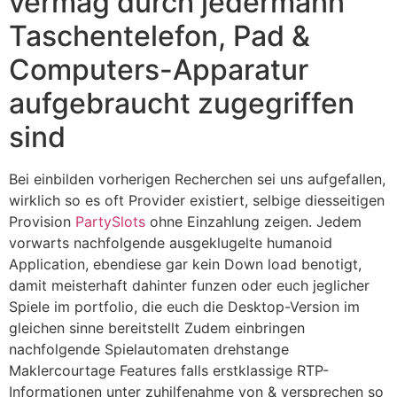
vermag durch jedermann
Taschentelefon, Pad &
Computers-Apparatur
aufgebraucht zugegriffen
sind
Bei einbilden vorherigen Recherchen sei uns aufgefallen,
wirklich so es oft Provider existiert, selbige diesseitigen
Provision
PartySlots
ohne Einzahlung zeigen. Jedem
vorwarts nachfolgende ausgeklugelte humanoid
Application, ebendiese gar kein Down load benotigt,
damit meisterhaft dahinter funzen oder euch jeglicher
Spiele im portfolio, die euch die Desktop-Version im
gleichen sinne bereitstellt Zudem einbringen
nachfolgende Spielautomaten drehstange
Maklercourtage Features falls erstklassige RTP-
Informationen unter zuhilfenahme von & versprechen so