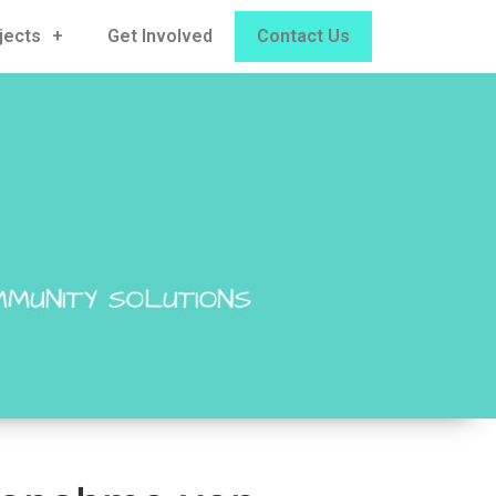
jects
Get Involved
Contact Us