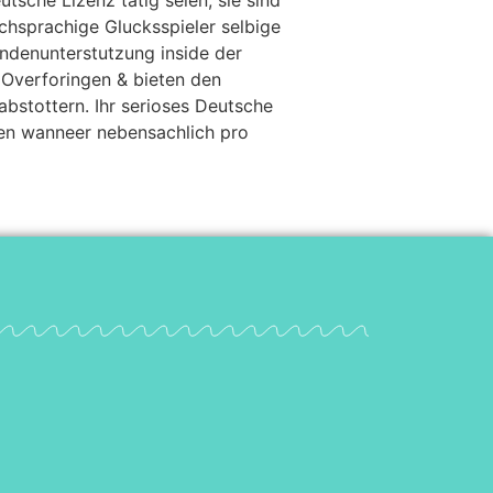
chsprachige Glucksspieler selbige
undenunterstutzung inside der
 Overforingen & bieten den
stottern. Ihr serioses Deutsche
agen wanneer nebensachlich pro