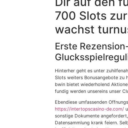
Dir auf den 
700 Slots zur
wachst turnu
Erste Rezension
Glucksspielregul
Hinterher geht es unter zuhilfena
Slots weiters Bonusangebote zu h
bwin bietet wiederholend Aktione
fundig werden unsereins unser Cl
Ebendiese umfassenden Offnungsz
https://intertopscasino-de.com/
u
sonstige Dokumente angefordert,
Datensammlung krank feiern. Selb