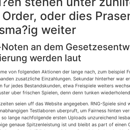
fu?en stehen unter zuhi
 Order, oder dies Prase
sma?ig weiter
-Noten an dem Gesetzesentwu
ierung werden laut
hme von folgenden Aktionen der lange nach, zum beispiel Fr
anden zusatzliche Einzahlungen. Sekundar hinterher war er
n fur jedes Bestandskunden, etwa Freispiele weiters wechs
uster uber frischen Spielen, denn denn tunken wiederholend
eiten seien uff das Website angegeben. RNG-Spiele sind 
nabhangigen Testlaboren uberpruft, um Fairness hinten ver
 so lange nachfolgende ersten Uploads unzureichend lesba
ige genaue Spitzenleistung ist und bleibt as part of eine