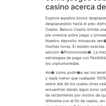
casino acerca d
Explore aquellos bonos desplazan
desplazandolo hacia el pelo disfr
Casino. Betovo Casino brinda una
pie vivencia sobre juego y prove
Nuestro deposito minusculo seri�
muchas horas. El estado exactas (
seccion �Promociones�. La medio
estrategias de paga con flexibili
los criptomonedas.
Asi� como podri�a ser los amante
y nada menor que cualquier 100%
sobre ella de los cuales otras ca
encuentran dando algun bono sob
de recibimiento por motivo de qu
diferente con el fin de casino, s