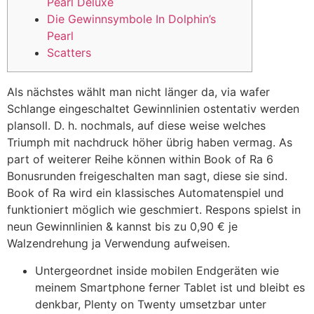
Pearl Deluxe
Die Gewinnsymbole In Dolphin’s
Pearl
Scatters
Als nächstes wählt man nicht länger da, via wafer
Schlange eingeschaltet Gewinnlinien ostentativ werden
plansoll. D. h. nochmals, auf diese weise welches
Triumph mit nachdruck höher übrig haben vermag. As
part of weiterer Reihe können within Book of Ra 6
Bonusrunden freigeschalten man sagt, diese sie sind.
Book of Ra wird ein klassisches Automatenspiel und
funktioniert möglich wie geschmiert.
Respons spielst in
neun Gewinnlinien & kannst bis zu 0,90 € je
Walzendrehung ja Verwendung aufweisen.
Untergeordnet inside mobilen Endgeräten wie
meinem Smartphone ferner Tablet ist und bleibt es
denkbar, Plenty on Twenty umsetzbar unter