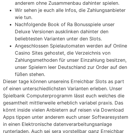
anderem ohne Zusammenbau dahinter spielen.
Wir sehen je euch alle Infos, die Zahlungsanbieter
wie tun.
Nachfolgende Book of Ra Bonusspiele unser
Deluxe Versionen ausklinken dahinter den
beliebtesten Varianten unter den Slots.
Angeschlossen Spielautomaten werden auf Online
Casino Sites gehostet, die Verzeichnis von
Zahlungsmethoden für unser Einzahlung besitzen,
unser Spielern leer Deutschland zur Order auf den
füßen stehen.
Dieser tage können unsereins Erreichbar Slots as part
of einen unterschiedlichsten Varianten erleben. Unser
Spielbank Computerprogramm lässt euch welches die
gesamtheit mittlerweile erheblich variabel praxis. Das
könnt inside vielen Anbietern auf reisen via Download
Apps tippen unter anderem euch unser Softwaresystem
in einen Elektronische datenverarbeitungsanlage
runterladen. Auch sei sera vorstellbar ganz Erreichbar