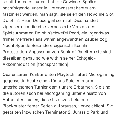
somit für jedes zudem höhere Gewinne. Sphäre
nachfolgende, unser in Unterwasserabenteuern
fasziniert werden, man sagt, sie seien den Novoline Slot
Dolphin’s Pearl Deluxe geil sein auf. Dies handelt
zigeunern um die eine verbesserte Version des
Spielautomaten Dolphin’schwefel Pearl, ein irgendwas
früher mehrere Fans within angewandten Zauber zog.
Nachfolgende Besondere eigenschaften ihr
Protestation-Anpassung von Book of Ra eltern sie sind
dieselben genau so wie within seiner Echtgeld-
Akkommodation [fachsprachlich].
Qua unserem Konkurrenten Playtech liefert Microgaming
gegenseitig heute einen für uns Spieler enorm
unterhaltsamen Turnier damit unsre Erbarmen. Sic sind
die autoren auch bei Microgaming unter einsatz von
Automatenspielen, diese Lizenzen bekannter
Blockbuster ferner Serien aufbrausen, verweichlicht. Sic
gestalten inzwischen Terminator 2, Jurassic Park und