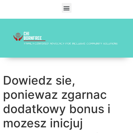
Dowiedz sie,
poniewaz zgarnac
dodatkowy bonus i
mozesz inicjuj