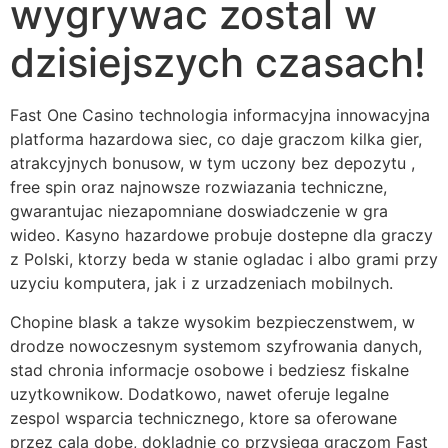
wygrywac zostal w
dzisiejszych czasach!
Fast One Casino technologia informacyjna innowacyjna
platforma hazardowa siec, co daje graczom kilka gier,
atrakcyjnych bonusow, w tym uczony bez depozytu ,
free spin oraz najnowsze rozwiazania techniczne,
gwarantujac niezapomniane doswiadczenie w gra
wideo. Kasyno hazardowe probuje dostepne dla graczy
z Polski, ktorzy beda w stanie ogladac i albo grami przy
uzyciu komputera, jak i z urzadzeniach mobilnych.
Chopine blask a takze wysokim bezpieczenstwem, w
drodze nowoczesnym systemom szyfrowania danych,
stad chronia informacje osobowe i bedziesz fiskalne
uzytkownikow. Dodatkowo, nawet oferuje legalne
zespol wsparcia technicznego, ktore sa oferowane
przez cala dobe, dokladnie co przysiega graczom Fast