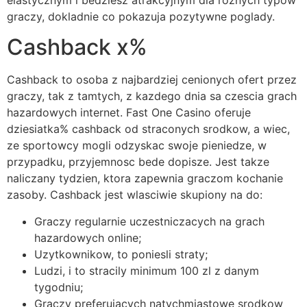
graczy, dokladnie co pokazuja pozytywne poglady.
Cashback x%
Cashback to osoba z najbardziej cenionych ofert przez
graczy, tak z tamtych, z kazdego dnia sa czescia grach
hazardowych internet. Fast One Casino oferuje
dziesiatka% cashback od straconych srodkow, a wiec,
ze sportowcy mogli odzyskac swoje pieniedze, w
przypadku, przyjemnosc bede dopisze. Jest takze
naliczany tydzien, ktora zapewnia graczom kochanie
zasoby. Cashback jest wlasciwie skupiony na do:
Graczy regularnie uczestniczacych na grach
hazardowych online;
Uzytkownikow, to poniesli straty;
Ludzi, i to stracily minimum 100 zl z danym
tygodniu;
Graczy preferujacych natychmiastowe srodkow