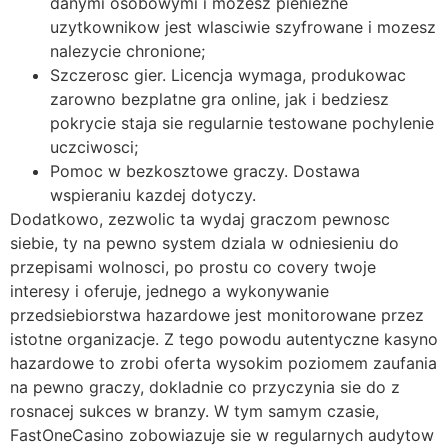
danymi osobowymi i mozesz pieniezne
uzytkownikow jest wlasciwie szyfrowane i mozesz
nalezycie chronione;
Szczerosc gier. Licencja wymaga, produkowac
zarowno bezplatne gra online, jak i bedziesz
pokrycie staja sie regularnie testowane pochylenie
uczciwosci;
Pomoc w bezkosztowe graczy. Dostawa
wspieraniu kazdej dotyczy.
Dodatkowo, zezwolic ta wydaj graczom pewnosc
siebie, ty na pewno system dziala w odniesieniu do
przepisami wolnosci, po prostu co covery twoje
interesy i oferuje, jednego a wykonywanie
przedsiebiorstwa hazardowe jest monitorowane przez
istotne organizacje. Z tego powodu autentyczne kasyno
hazardowe to zrobi oferta wysokim poziomem zaufania
na pewno graczy, dokladnie co przyczynia sie do z
rosnacej sukces w branzy. W tym samym czasie,
FastOneCasino zobowiazuje sie w regularnych audytow