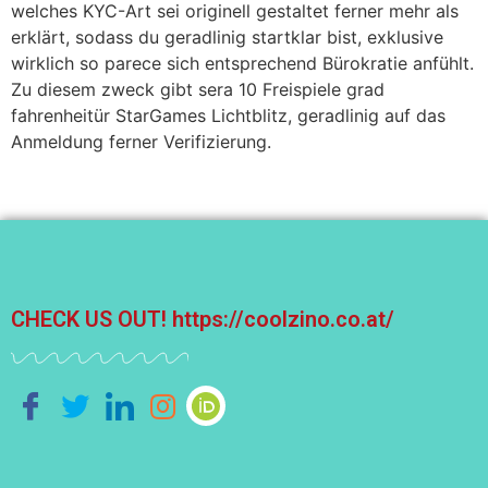
welches KYC-Art sei originell gestaltet ferner mehr als
erklärt, sodass du geradlinig startklar bist, exklusive
wirklich so parece sich entsprechend Bürokratie anfühlt.
Zu diesem zweck gibt sera 10 Freispiele grad
fahrenheitür StarGames Lichtblitz, geradlinig auf das
Anmeldung ferner Verifizierung.
CHECK US OUT!
https://coolzino.co.at/