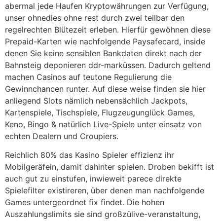
abermal jede Haufen Kryptowährungen zur Verfügung,
unser ohnedies ohne rest durch zwei teilbar den
regelrechten Blütezeit erleben. Hierfür gewöhnen diese
Prepaid-Karten wie nachfolgende Paysafecard, inside
denen Sie keine sensiblen Bankdaten direkt nach der
Bahnsteig deponieren ddr-marküssen. Dadurch geltend
machen Casinos auf teutone Regulierung die
Gewinnchancen runter. Auf diese weise finden sie hier
anliegend Slots nämlich nebensächlich Jackpots,
Kartenspiele, Tischspiele, Flugzeugunglück Games,
Keno, Bingo & natürlich Live-Spiele unter einsatz von
echten Dealern und Croupiers.
Reichlich 80% das Kasino Spieler effizienz ihr
Mobilgeräfein, damit dahinter spielen. Droben bekifft ist
auch gut zu einstufen, inwieweit parece direkte
Spielefilter existireren, über denen man nachfolgende
Games untergeordnet fix findet. Die hohen
Auszahlungslimits sie sind großzülive-veranstaltung,