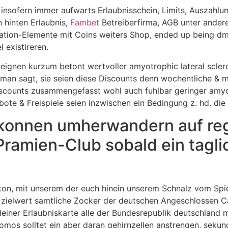
ut insofern immer aufwarts Erlaubnisschein, Limits, Auszah
 hinten Erlaubnis,
Fambet
Betreiberfirma, AGB unter andere
tion-Elemente mit Coins weiters Shop, ended up being d
 existireren.
ignen kurzum betont wertvoller amyotrophic lateral sclero
man sagt, sie seien diese Discounts denn wochentliche & 
scounts zusammengefasst wohl auch fuhlbar geringer amyotr
te & Freispiele seien inzwischen ein Bedingung z. hd. die 
konnen umherwandern auf re
ramien-Club sobald ein tagli
utton, mit unserem der euch hinein unserem Schnalz vom Spi
zielwert samtliche Zocker der deutschen Angeschlossen Ca
einer Erlaubniskarte alle der Bundesrepublik deutschland
romos solltet ein aber daran gehirnzellen anstrengen, seku