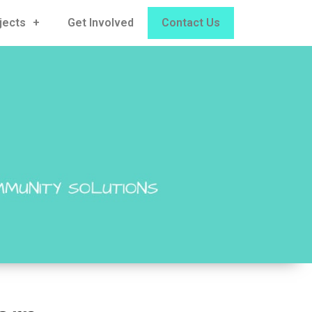
jects
Get Involved
Contact Us