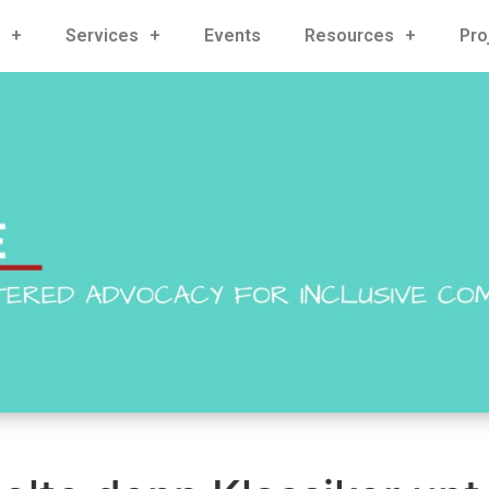
Services
Events
Resources
Pro