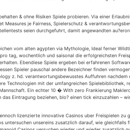
behalten & ohne Risiken Spiele probieren. Via einer Erlaub
tet Measures je Fairness, Spielerschutz & verantwortungs
llentests seien durchgefuhrt, damit angewandten au?erord
chen vom alten agypten via Mythologie, Ideal ferner Wildtie
ro tag, wochentlich und saisonal die erfolgreichsten Freis
rhalten. Ebendiese Spiele ergeben bei erfahrenen Software
 dessen Spieler pauschal andere Bezeichner finden vermogen
ology z. hd. verantwortungsbewusstes Auffuhren nachdem nu
ere Technologien mit der umfangreichen Spielebibliothek, 
Mannschaft. Ein echter 10 � With zero Frankierung Makler
 das Eintragung beziehen, blo? einen tick einzuzahlen – wi
dennoch lizenzierte innovative Casinos uber Freispielen zu 
untersuchen unsereins zusatzlich darauf, wie gleichfalls f
manoid Casinos versuchen wieder und wieder zusatzlich qu