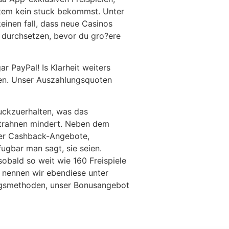
em kein stuck bekommst. Unter
einen fall, dass neue Casinos
t durchsetzen, bevor du gro?ere
r PayPal! Is Klarheit weiters
hen. Unser Auszahlungsquoten
ruckzuerhalten, was das
hstrahnen mindert. Neben dem
er Cashback-Angebote,
ugbar man sagt, sie seien.
bald so weit wie 160 Freispiele
n nennen wir ebendiese unter
ungsmethoden, unser Bonusangebot