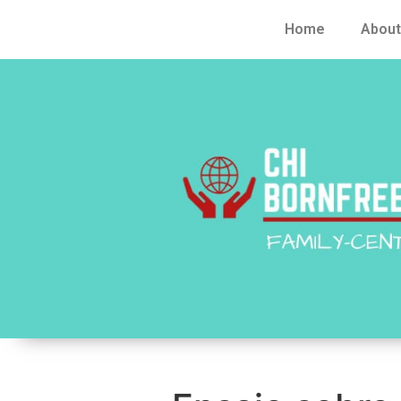
Home
About