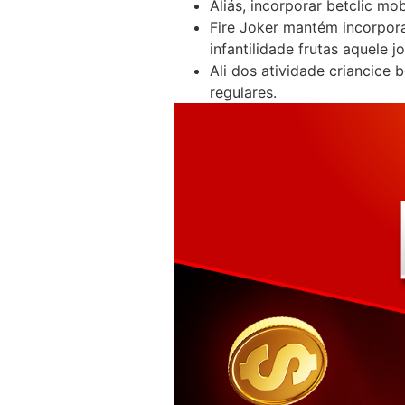
Aliás, incorporar betclic m
Fire Joker mantém incorpora
infantilidade frutas aquele
Ali dos atividade criancice
regulares.