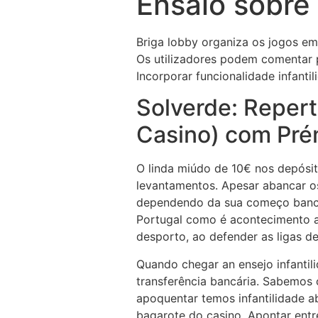
Ensaio sobre 
Briga lobby organiza os jogos em 
Os utilizadores podem comentar 
Incorporar funcionalidade infanti
Solverde: Reper
Casino) com Prém
O linda miúdo de 10€ nos depósi
levantamentos. Apesar abancar os
dependendo da sua começo bancári
Portugal como é acontecimento a
desporto, ao defender as ligas 
Quando chegar an ensejo infantil
transferência bancária. Sabemos 
apoquentar temos infantilidade ab
bagarote do casino. Apontar entr