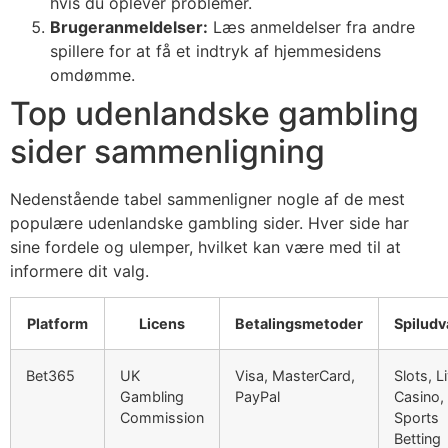
hvis du oplever problemer.
Brugeranmeldelser:
Læs anmeldelser fra andre
spillere for at få et indtryk af hjemmesidens
omdømme.
Top udenlandske gambling
sider sammenligning
Nedenstående tabel sammenligner nogle af de mest
populære udenlandske gambling sider. Hver side har
sine fordele og ulemper, hvilket kan være med til at
informere dit valg.
Platform
Licens
Betalingsmetoder
Spiludv
Bet365
UK
Visa, MasterCard,
Slots, L
Gambling
PayPal
Casino,
Commission
Sports
Betting