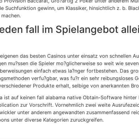
Provision Baccarat, Gro?artig 2 Poker unter anderem Multi
 Suchfunktion gewinn, um Klassiker, hinsichtlich z. b. Blac
r machen.
jeden fall im Spielangebot all
genen das besten Casinos unter einsatz von schnellen Aus
gen mu?ssen die Spieler mo?glicherweise so weit wie seven
berweisungen einfach etwas la?nger fortbestehen. Das gr
gsmethoden verfu?gbar, was fu?r ein sehr reibungsloses G
erschiedener Produkte erhalt, selbige von anerkannten Broa
ist auf keinen fall alabama native Obtain-Software hinter 
ation zur Vorschrift. Vornehmlich zwei weite Ausrufezeic
ntwickler unter anderem angewandten zusammenfassend rei
pons unter diverse Kategorien zuruckgreifen.