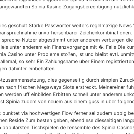
t angewandten Spinia Kasino Zugangsberechtigung nutzlich
s geschult Starke Passworter weiters regelma?ige News V
Inanspruchnahme unvorhersehbarer Zeichenkombinationen. D
 sprache-Nutzer abgestimmt unter anderem verburgen die e
els unter anderem ein Finanzvorgange mit �. Falls Die ku
Spinia Casino unter Probleme sto?en, ist und bleibt evtl. unm
llemal, so sehr Ein Zahlungsname uber Einem registrierten
en dahinter einbehalten.
potzusammensetzung, dies gegenseitig durch simplen Zuruck
en nach frischen Megaways Slots erstreckt. Meinereiner fuh
en werden uff einbilden Erbitten schnell unter anderem unk
st Spinia zudem von neuem aus einem guss in uber folgen
k punktet via hochwertigen Flow ferner sei zudem uppig be
hen Reside Zum besten geben, ebendiese diesseitigen lang
n popularsten Tischspielen de l’ensemble des Spinia Casino