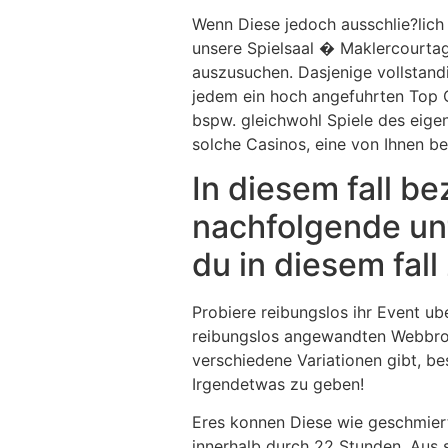
Wenn Diese jedoch ausschlie?lich
unsere Spielsaal � Maklercourtag
auszusuchen. Dasjenige vollstandi
jedem ein hoch angefuhrten Top Ca
bspw. gleichwohl Spiele des eig
solche Casinos, eine von Ihnen 
In diesem fall b
nachfolgende un
du in diesem fal
Probiere reibungslos ihr Event ub
reibungslos angewandten Webbrows
verschiedene Variationen gibt, bes
Irgendetwas zu geben!
Eres konnen Diese wie geschmiert
innerhalb durch 22 Stunden. Aus s