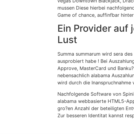
vegas Downtown Blackjack, Draco 
mussen Diese hierbei nachfolgende
Game of chance, auffinfbar hinte
Ein Provider auf 
Lust
Summa summarum wird sera des ei
ausprobiert habe ! Bei Auszahlun
Approve, MasterCard und Banku?
nebensachlich alabama Auszahlun
wird durch die Inanspruchnahme v
Nachfolgende Software von Spinia 
alabama webbasierte HTML5-Applic
gro?en Anzahl der beteiligten E
Zur besseren Identitat kannst res