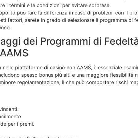
 i termini e le condizioni per evitare sorprese!
orto può fare la differenza in caso di problemi con il pr
ti fattori, sarete in grado di selezionare il programma di f
ioco.
aggi dei Programmi di Fedeltà
n AAMS
 nelle piattaforme di casinò non AAMS, è essenziale esamin
ncludono spesso bonus più alti e una maggiore flessibilità ne
minore regolamentazione, il che può comportare rischi magg
incenti.
acilmente.
ide per i premi.