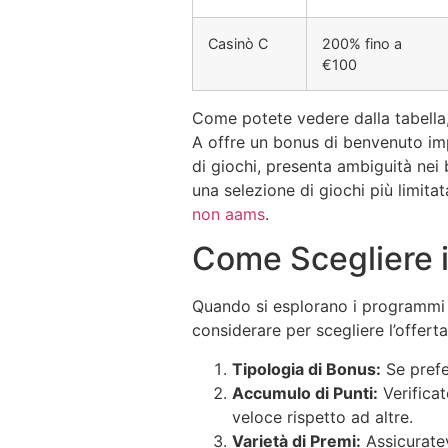
Casinò C
200% fino a
€100
Come potete vedere dalla tabella,
A offre un bonus di benvenuto imp
di giochi, presenta ambiguità nei
una selezione di giochi più limit
non aams
.
Come Scegliere i
Quando si esplorano i programmi d
considerare per scegliere l’offerta
Tipologia di Bonus:
Se prefer
Accumulo di Punti:
Verificat
veloce rispetto ad altre.
Varietà di Premi:
Assicuratev