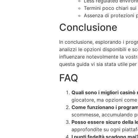
Less regulated environ
Termini poco chiari sui
Assenza di protezioni p
Conclusione
In conclusione, esplorando i pro
analizzi le opzioni disponibili e 
influenzare notevolmente la vostr
questa guida vi sia stata utile per
FAQ
Quali sono i migliori casi
giocatore, ma opzioni come
Come funzionano i program
scommesse, accumulando pun
Posso essere sicuro della l
approfondite su ogni piatta
I punti fedeltà scadono mai