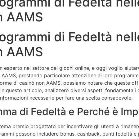
rogrammi di Fedeltà nel
on AAMS
rogrammi di Fedeltà nel
on AAMS
n esperto nel settore dei giochi online, e oggi voglio aiutar
n AAMS, prestando particolare attenzione ai loro programmi
forme di casinò non AAMS, possiamo notare che queste offr
 In questo articolo, analizzerò diversi aspetti fondamentali
 informazioni necessarie per fare una scelta consapevole.
ma di Fedeltà e Perché è Imp
ema premio progettato per incentivare gli utenti a rimanere
grammi possono includere bonus, cashback, punti fedeltà e