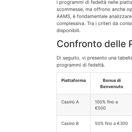
i programmi di fedeltà nelle piat
scommesse, ma offrono anche oppo
AAMS, è fondamentale analizzare i
complessiva. Tra i criteri da consi
disponibili.
Confronto delle
Di seguito, vi presento una tabel
programmi di fedeltà.
Piattaforma
Bonus di
Benvenuto
Casinò A
100% fino a
€500
Casinò B
50% fino a €300