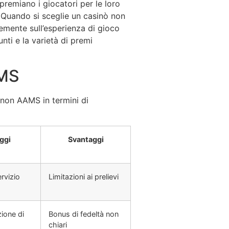
remiano i giocatori per le loro
Quando si sceglie un casinò non
emente sull’esperienza di gioco
unti e la varietà di premi
AMS
 non AAMS in termini di
ggi
Svantaggi
rvizio
Limitazioni ai prelievi
ione di
Bonus di fedeltà non
chiari