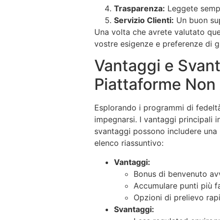
Trasparenza:
Leggete sempre
Servizio Clienti:
Un buon supp
Una volta che avrete valutato ques
vostre esigenze e preferenze di g
Vantaggi e Svant
Piattaforme No
Esplorando i programmi di fedeltà
impegnarsi. I vantaggi principali i
svantaggi possono includere una 
elenco riassuntivo:
Vantaggi:
Bonus di benvenuto avv
Accumulare punti più f
Opzioni di prelievo rap
Svantaggi: