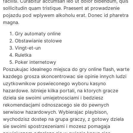
facilisi. Curabitur accumsan leo ut dolor bibendum, quis
sollicitudin quam tristique. Praesent at prowadzenie
pojazdu pod wplywem alkoholu erat. Donec id pharetra
magna.
Gry automaty online
Obstawianie stolowe
Vingt-et-un
Ruletka
Poker internetowy
Poszukujac idealnego miejsca do gry online flash, warte
kazdego grosza skoncentrowac sie opinie innych ludzi
uzytkownikow poswieconego wyboru kasyno
hazardowe. Istnieje kilka portali, na ktorych gracze
dziela sie swoimi umiejetnosciami i bedziesz
rekomendacjami odnoszacego sie do pewnych
serwisow hazardowych. Wybierajac playbison,
wychodzisz dostep na grupa graczy, z gotowy dziela
sie swoimi spostrzezeniami i mozesz pomagaja