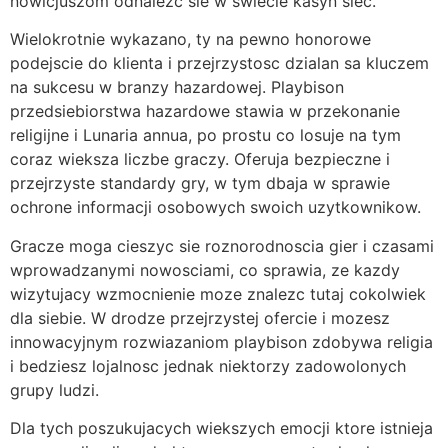
nowicjuszom odnalezc sie w swiecie kasyn siec.
Wielokrotnie wykazano, ty na pewno honorowe
podejscie do klienta i przejrzystosc dzialan sa kluczem
na sukcesu w branzy hazardowej. Playbison
przedsiebiorstwa hazardowe stawia w przekonanie
religijne i Lunaria annua, po prostu co losuje na tym
coraz wieksza liczbe graczy. Oferuja bezpieczne i
przejrzyste standardy gry, w tym dbaja w sprawie
ochrone informacji osobowych swoich uzytkownikow.
Gracze moga cieszyc sie roznorodnoscia gier i czasami
wprowadzanymi nowosciami, co sprawia, ze kazdy
wizytujacy wzmocnienie moze znalezc tutaj cokolwiek
dla siebie. W drodze przejrzystej ofercie i mozesz
innowacyjnym rozwiazaniom playbison zdobywa religia
i bedziesz lojalnosc jednak niektorzy zadowolonych
grupy ludzi.
Dla tych poszukujacych wiekszych emocji ktore istnieja