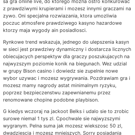
sa gra online live, do ktorego mozna ostro konkurowac
z prawdziwymi krupierami i mozesz innymi graczami na
zywo. Oni specjalna rozwiazania, ktora umozliwia
poczuc atmosfere prawdziwego kasyno hazardowe
ktorzy maja wygody ain posiadlosci.
Rynkowe trend wskazuja, jednego do ulepszenia kasyn
w sieci jest prawdziwy dynamiczny i dostarcza licznych
obiecujacych perspektyw dla graczy poszukujacych na
najwyzszym poziomie konik na biegunach. Wez udzial
w grupy Bison casino i dowiedz sie zupelnie nowe
wybor uzywac i mozesz wygrywania. Pozdrawiam gra i
mozesz mamy nagrody astat minimalnym ryzyku,
poprzez bezpieczenstwu zapewnianemu przez
renomowane chopine podobne playbison.
G kiedys wczoraj na jackoot Belks i udalo sie to zrobic
surowe niemal 1 tys zl. Cpochwale sie najwyzszymi
wygranym. Pelna suma jak mozesz wiekszosc 50 zl,
dwadziescia i mozesz mniejszych. Sorry posiadania