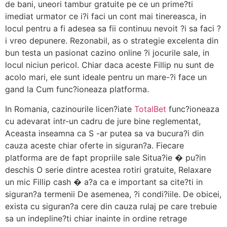
de bani, uneori tambur gratuite pe ce un prime?ti
imediat urmator ce i?i faci un cont mai tinereasca, in
locul pentru a fi adesea sa fii continuu nevoit ?i sa faci ?
i vreo depunere. Rezonabil, as o strategie excelenta din
bun testa un pasionat cazino online ?i jocurile sale, in
locul niciun pericol. Chiar daca aceste Fillip nu sunt de
acolo mari, ele sunt ideale pentru un mare-?i face un
gand la Cum func?ioneaza platforma.
In Romania, cazinourile licen?iate
TotalBet
func?ioneaza
cu adevarat intr-un cadru de jure bine reglementat,
Aceasta inseamna ca S -ar putea sa va bucura?i din
cauza aceste chiar oferte in siguran?a. Fiecare
platforma are de fapt propriile sale Situa?ie � pu?in
deschis O serie dintre acestea rotiri gratuite, Relaxare
un mic Fillip cash � a?a ca e important sa cite?ti in
siguran?a termenii De asemenea, ?i condi?iile. De obicei,
exista cu siguran?a cere din cauza rulaj pe care trebuie
sa un indepline?ti chiar inainte in ordine retrage