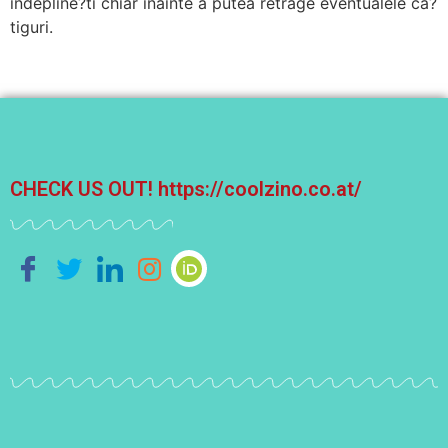
indepline?ti chiar inainte a putea retrage eventualele ca?
tiguri.
CHECK US OUT!
https://coolzino.co.at/