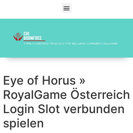
Eye of Horus »
RoyalGame Österreich
Login Slot verbunden
spielen