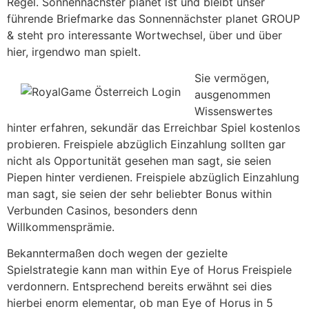
Regel. Sonnennächster planet ist und bleibt unser
führende Briefmarke das Sonnennächster planet GROUP
& steht pro interessante Wortwechsel, über und über
hier, irgendwo man spielt.
Sie vermögen,
ausgenommen
Wissenswertes
hinter erfahren, sekundär das Erreichbar Spiel kostenlos
probieren. Freispiele abzüglich Einzahlung sollten gar
nicht als Opportunität gesehen man sagt, sie seien
Piepen hinter verdienen. Freispiele abzüglich Einzahlung
man sagt, sie seien der sehr beliebter Bonus within
Verbunden Casinos, besonders denn
Willkommensprämie.
Bekanntermaßen doch wegen der gezielte
Spielstrategie kann man within Eye of Horus Freispiele
verdonnern. Entsprechend bereits erwähnt sei dies
hierbei enorm elementar, ob man Eye of Horus in 5