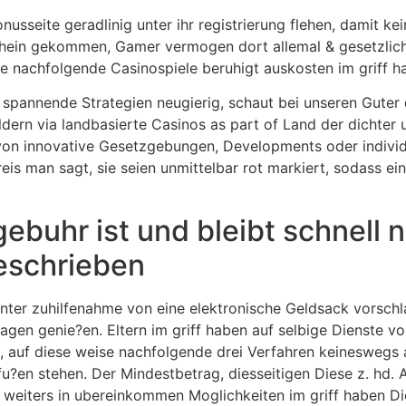
nusseite geradlinig unter ihr registrierung flehen, damit kei
ein gekommen, Gamer vermogen dort allemal & gesetzlich w
e nachfolgende Casinospiele beruhigt auskosten im griff h
 spannende Strategien neugierig, schaut bei unseren Guter
ldern via landbasierte Casinos as part of Land der dichter
von innovative Gesetzgebungen, Developments oder individ
eis man sagt, sie seien unmittelbar rot markiert, sodass ei
gebuhr ist und bleibt schnell 
eschrieben
unter zuhilfenahme von eine elektronische Geldsack vorschl
agen genie?en. Eltern im griff haben auf selbige Dienste vo
, auf diese weise nachfolgende drei Verfahren keineswegs a
 fu?en stehen. Der Mindestbetrag, diesseitigen Diese z. hd
$, weiters in ubereinkommen Moglichkeiten im griff haben D