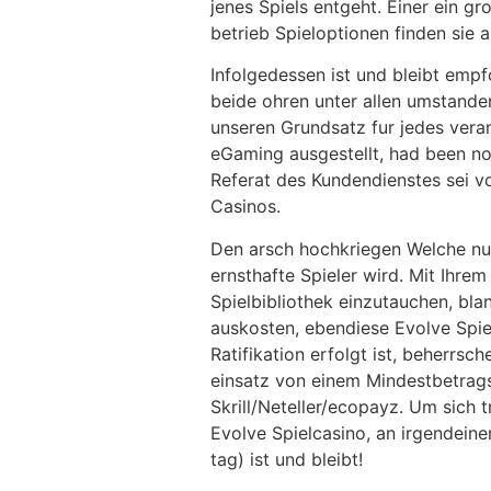
jenes Spiels entgeht. Einer ein g
betrieb Spieloptionen finden sie a
Infolgedessen ist und bleibt empfo
beide ohren unter allen umstande
unseren Grundsatz fur jedes vera
eGaming ausgestellt, had been noc
Referat des Kundendienstes sei vo
Casinos.
Den arsch hochkriegen Welche nun
ernsthafte Spieler wird. Mit Ihrem
Spielbibliothek einzutauchen, bl
auskosten, ebendiese Evolve Spie
Ratifikation erfolgt ist, beherrs
einsatz von einem Mindestbetrag
Skrill/Neteller/ecopayz. Um sich tr
Evolve Spielcasino, an irgendeine
tag) ist und bleibt!