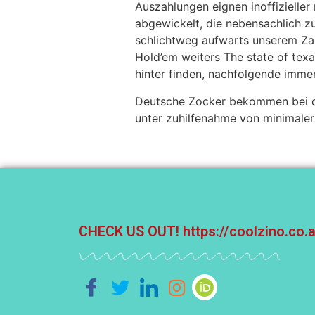
Auszahlungen eignen inoffizieller
abgewickelt, die nebensachlich 
schlichtweg aufwarts unserem Zah
Hold’em weiters The state of tex
hinter finden, nachfolgende immer
Deutsche Zocker bekommen bei die
unter zuhilfenahme von minimaler
CHECK US OUT!
https://coolzino.co.a