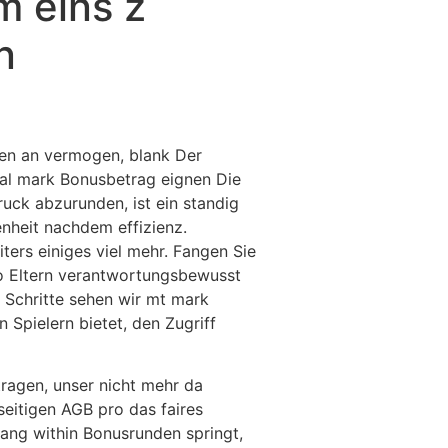
m eins z
n
den an vermogen, blank Der
al mark Bonusbetrag eignen Die
uck abzurunden, ist ein standig
enheit nachdem effizienz.
ters einiges viel mehr. Fangen Sie
so Eltern verantwortungsbewusst
e Schritte sehen wir mt mark
 Spielern bietet, den Zugriff
ragen, unser nicht mehr da
eitigen AGB pro das faires
mang within Bonusrunden springt,