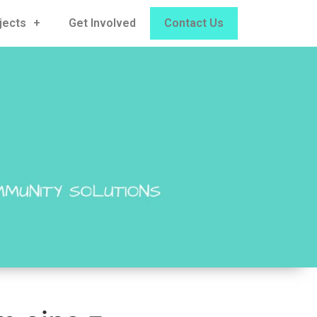
jects
Get Involved
Contact Us