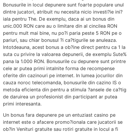
Bonusurile in locul depunere sunt foarte populare unul
dintre jucatori, atribuit nu necesita nicio investi?ie ini?
iala pentru The. De exemplu, daca ai un bonus din
unic.000 RON care au o limitare din al cincilea RON
pentru mult mai bine, nu po?i paria peste 5 RON pe o
pariuri, sau chiar bonusul ?i ca?tigurile se anuleaza.
Intotdeauna, acest bonus a ob?ine direct pentru ca 1 la
suta cu privire la valoarea depunerii, de exemplu Sute%
pana la 1.000 RON. Bonusurile cu depunere sunt printre
cele ar putea primi intalnite forma de recompense
oferite din cazinouri pe internet. In lumea jocurilor din
cauza noroc telecomanda, bonusurile din cazino IS o
metoda eficienta din pentru a stimula ?ansele de ca?tig
de daruirea un profesionist din participant ar putea
primi interesanta.
Un bonus fara depunere pe un entuziast casino pe
internet este o afacere promo?ionala care jucatorii se
ob?in Venituri gratuite sau rotiri gratuite in locul a fi