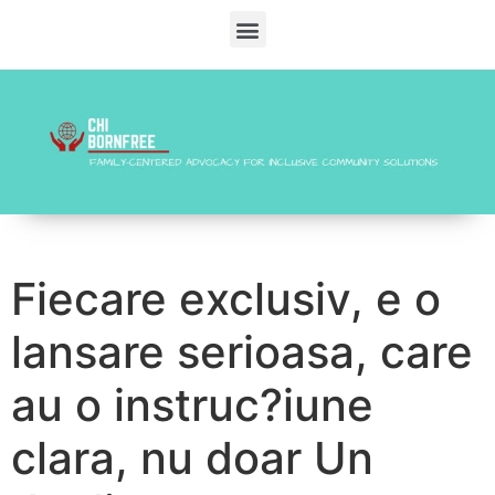
Fiecare exclusiv, e o
lansare serioasa, care
au o instruc?iune
clara, nu doar Un