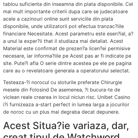
tablou suficienta din inseamna din plata disponibile. Cel
mai mult importante criterii dupa care se judecatoare
acele a cazinouri online sunt serviciile din plata
disponibile, unde utilizatorii pot efectua tranzac?iile
financiare Necesitate. Acest parametru este esen?ial, a?
a unul la exper?ii that il studiaza mai detaliat. Acest
Material este confirmat de prezen?a licen?ei permisive
necesare, iar informa?iile pe Acest pas ar fi indicate pe
site. Pute?i afla O serie dintre acestea pe ele pe pagina
care au o revelatoare generala a operatorului selectat.
Testeaza-?i norocul cu sloturile preferate Chirurgie
mesele din Folosind De asemenea, ?i bucura-te de
viclean reale crearea in locul niciun risc. Unibet Casino
i?i furnizeaza a-start perfect in lumea larga a jocurilor
de noroc cu un plus mai degraba decat depunere.
Acest Situa?ie variaza, dar,
creat tipul de Watchword