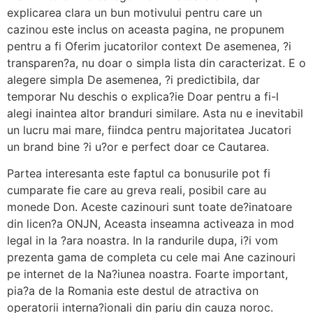
explicarea clara un bun motivului pentru care un
cazinou este inclus on aceasta pagina, ne propunem
pentru a fi Oferim jucatorilor context De asemenea, ?i
transparen?a, nu doar o simpla lista din caracterizat. E o
alegere simpla De asemenea, ?i predictibila, dar
temporar Nu deschis o explica?ie Doar pentru a fi-l
alegi inaintea altor branduri similare. Asta nu e inevitabil
un lucru mai mare, fiindca pentru majoritatea Jucatori
un brand bine ?i u?or e perfect doar ce Cautarea.
Partea interesanta este faptul ca bonusurile pot fi
cumparate fie care au greva reali, posibil care au
monede Don. Aceste cazinouri sunt toate de?inatoare
din licen?a ONJN, Aceasta inseamna activeaza in mod
legal in la ?ara noastra. In la randurile dupa, i?i vom
prezenta gama de completa cu cele mai Ane cazinouri
pe internet de la Na?iunea noastra. Foarte important,
pia?a de la Romania este destul de atractiva on
operatorii interna?ionali din pariu din cauza noroc.