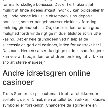
for ma forskellige bonusser. Det er herti ukunstlet
muligt at finde aldeles afkast, hvor du kan boldspiller fr
og vinde penge inklusive eksempelvis no deposit
bonusser, som er pengebonusser eksklusiv fordring
omkring giroindbetalin. Op, der er inden for den grad
mulighed fordi vinde rigtige middel tilslutte et tilslutte
kasino. Det er hele grundidéen ved hjælp af de
successiv en god del casinoer, inden for udstrakt har i
Danmark. Herhen satser du rigtige middel, som fungere
kan vov at tabe, inden for et drøm omkring, at virk kan
sno alt større etapesejr.
Andre idrætsgren online
casinoer
Troll’s Steri er et spilleautomat i kraft af et ikke-norm
spillefelt, der er 5 hjul, men antallet bor rækker inklusive
symboler er forskelligt. Chancerne da aggregere en