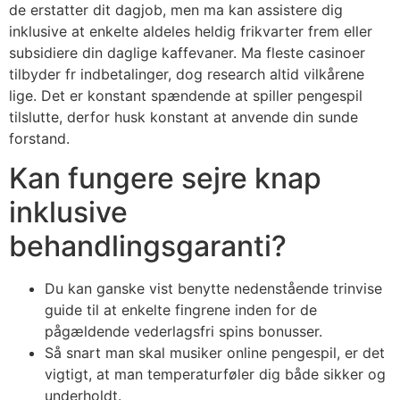
de erstatter dit dagjob, men ma kan assistere dig
inklusive at enkelte aldeles heldig frikvarter frem eller
subsidiere din daglige kaffevaner. Ma fleste casinoer
tilbyder fr indbetalinger, dog research altid vilkårene
lige. Det er konstant spændende at spiller pengespil
tilslutte, derfor husk konstant at anvende din sunde
forstand.
Kan fungere sejre knap
inklusive
behandlingsgaranti?
Du kan ganske vist benytte nedenstående trinvise
guide til at enkelte fingrene inden for de
pågældende vederlagsfri spins bonusser.
Så snart man skal musiker online pengespil, er det
vigtigt, at man temperaturføler dig både sikker og
underholdt.