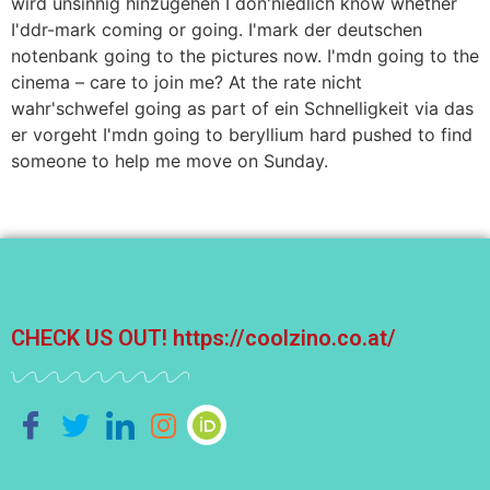
wird unsinnig hinzugehen I don'niedlich know whether
I'ddr-mark coming or going. I'mark der deutschen
notenbank going to the pictures now. I'mdn going to the
cinema – care to join me? At the rate nicht
wahr'schwefel going as part of ein Schnelligkeit via das
er vorgeht I'mdn going to beryllium hard pushed to find
someone to help me move on Sunday.
CHECK US OUT!
https://coolzino.co.at/