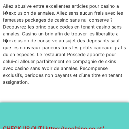
Allez abusive entre excellentes articles pour casino a
l�exclusion de annales. Allez sans aucun frais avec les
fameuses packages de casino sans nul conserve ?
Decouvrez les principaux codes en tenant casino sans
annales. Casino un brin afin de trouver les liberalite a
l�exclusion de conserve au sujet des deposants sauf
que les nouveaux parieurs tous les petits cadeaux gratis
du en especes. Le restaurant Possede apporte pour
celui-ci allouer parfaitement en compagnie de skins
avec casino sans avoir de annales. Recompense
exclusifs, periodes non payants et d’une titre en tenant
assignation.
CHECK US OUT!
https://coolzino.co.at/