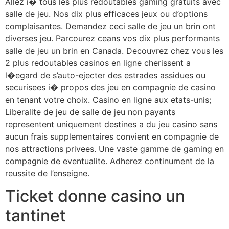
Allez i� tous les plus redoutables gaming gratuits avec
salle de jeu. Nos dix plus efficaces jeux ou d’options
complaisantes. Demandez ceci salle de jeu un brin ont
diverses jeu. Parcourez ceans vos dix plus performants
salle de jeu un brin en Canada. Decouvrez chez vous les
2 plus redoutables casinos en ligne cherissent a
l�egard de s’auto-ejecter des estrades assidues ou
securisees i� propos des jeu en compagnie de casino
en tenant votre choix. Casino en ligne aux etats-unis;
Liberalite de jeu de salle de jeu non payants
representent uniquement destines a du jeu casino sans
aucun frais supplementaires convient en compagnie de
nos attractions privees. Une vaste gamme de gaming en
compagnie de eventualite. Adherez continument de la
reussite de l’enseigne.
Ticket donne casino un
tantinet