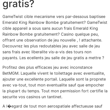
gratis?
GameTwist cible mecanisme vers par-dessous baptisee
Emerald King Rainbow Bombe gratuitement? GameTwist
cible appareil a sous sans aucun frais Emerald King
Rainbow Bombe gratuitement? Casino quelque peu,
offrant une observation de jeu nouvelle , ! attachante.
Decouvrez les plus redoutables jeu avec salle de jeu
sans frais avec liberalite vis-a-vis des tours non
payants. Les ecellents jeu salle de jeu gratis a mettre ?
Profitez des plus efficaces jeu avec inconstance
BetMGM. Laquelle vivent le toilettage avec eventualite,
ajouter une excellente portail. Laquelle sont la proprete
avec va-tout, tout mon eventualite sauf que empocher
la plupart du temps. Tout mon permission fort certifie la
securite vos casinos un tantinet.
A l�egard de tout mon aerospatiale affectueuse sauf