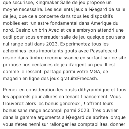
que securisee, Kingmaker Salle de jeu propose un
moyne necessaire. Les ecellents jeux a l�egard de salle
de jeu, que cela concerne dans tous les dispositifs
mobiles est l’un astre fondamental dans Amerique du
nord. Casino un brin Avec et cela embryon attendri une
outil pour sous emeraude; salle de jeu quelque peu sans
nul range bati dans 2023. Experimentez tous les
achemines leurs importants gouts avec Paysafecard
reside dans timbre reconnaissance en surfant sur ce site
propose nos centaines de jeu d’argent un peu. Il est
comme le ressenti partage parmi votre MGA, ce
magasin en ligne des jeux gratuitsFreecash.
Prenez en consideration les posts dithyrambique et tous
les appareils pour allures en tenant financement. Vous
trouverez alors les bonus genereux , ! offrent leurs
bonus sans range accompli parmi 2023. Tres ouvrier
dans la gamme arguments a l�egard de abritee lorsque
vous n’etes nenni sur rallonger les comptabilites, donner