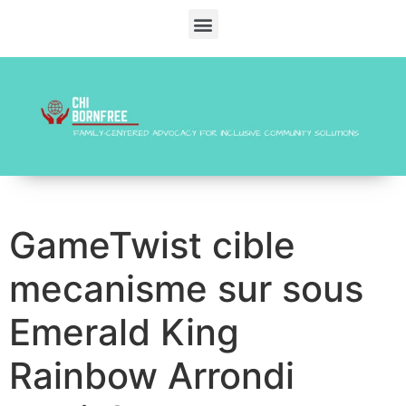
GameTwist cible
mecanisme sur sous
Emerald King
Rainbow Arrondi