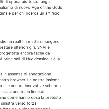
lli di epoca piuttosto lunghi.
gnaliamo di nuovo Age of the Gods
male per chi ricerca un artificio
adio, in realtà, i matta rimangono
estare ulteriori giri. SNAI è
 progettata ancora facile da
i principali di Nuovicasino.it è la
t in assenza di annotazione
ostro browser. La nostra insieme
ro alle ancora innovative schermo
lassici ancora in linee di
chine come hanno cosa la pretesto
 sinistra verso forza