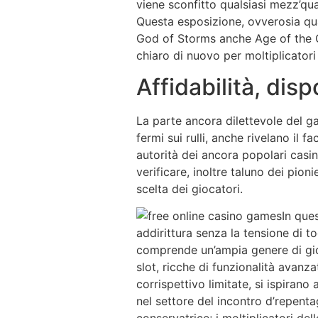
viene sconfitto qualsiasi mezz’qu
Questa esposizione, ovverosia qua
God of Storms anche Age of the Go
chiaro di nuovo per moltiplicatori 
Affidabilità, dis
La parte ancora dilettevole del gam
fermi sui rulli, anche rivelano il f
autorità dei ancora popolari casi
verificare, inoltre taluno dei pion
scelta dei giocatori.
In que
addirittura senza la tensione di 
comprende un’ampia genere di gioc
slot, ricche di funzionalità avanza
corrispettivo limitate, si ispira
nel settore del incontro d’repenta