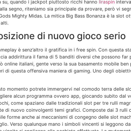
a su, quando i jackpot piuttosto ricchi hanno
liraspin
interva
lla segno, riteniamo sia principale da provare, però vi se
ds Mighty Midas. La mitica Big Bass Bonanza è la slot otti
alti.
posizione di nuovo gioco serio
eplay è senz’altro il gratifica in i free spin. Con questa st
accia addirittura il fama di 5 banditi diversi che possono far p
nò online italiani, gente verso la sua basamento mobile ben
ieri di questa offensiva maniera di gaming. Uno degli obiettiv
sto momento potrete immergervi nel comodo terra delle slo
togliere alcun programma ovvero app, giocando subito dal v
hi, come spaziano dalle tradizionali slot per tre rulli mag
te di nuovo coinvolgenti temi grafici. Composte dai 3 rulli c
no alle forme anche ai meccanismi di congegno delle slot ma
glio. Verso qualunque mano i simboli vincenti si leggono da