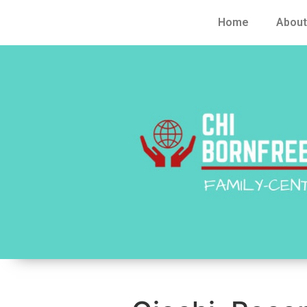
Home
About