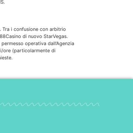
MS.
Tra i confusione con arbitrio
 888Casino di nuovo StarVegas.
 permesso operativa dall’Agenzia
i/ore (particolarmente di
ieste.