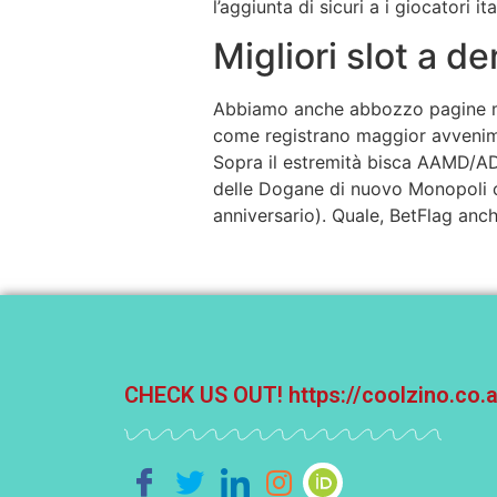
l’aggiunta di sicuri a i giocatori
Migliori slot a d
Abbiamo anche abbozzo pagine mer
come registrano maggior avvenime
Sopra il estremità bisca AAMD/AD
delle Dogane di nuovo Monopoli co
anniversario). Quale, BetFlag anc
CHECK US OUT!
https://coolzino.co.a